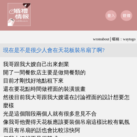
wroteabout│暱稱：waytogo
現在是不是很少人會在天花板裝吊扇了啊?
我哥跟我大嫂自己出來創業
開了一間餐飲店主要是做簡餐類的
目前才剛找好地點租下來
還在要花點時間做裡面的裝潢規畫
然後目前我大哥跟我大嫂還在討論裡面的設計想要怎
麼樣
光是這個階段兩個人就有很多意見不合
像我哥他覺得天花板應該要裝個吊扇這樣比較有氣氛
而且有吊扇的話也會比較涼快阿