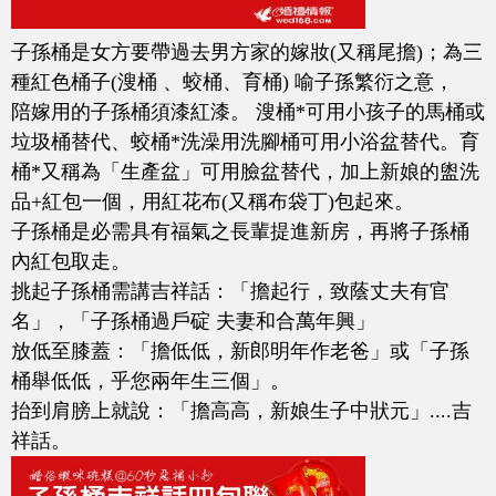
子孫桶是女方要帶過去男方家的嫁妝(又稱尾擔)；為三
種紅色桶子(溲桶 、蛟桶、育桶) 喻子孫繁衍之意，
陪嫁用的子孫桶須漆紅漆。 溲桶*可用小孩子的馬桶或
垃圾桶替代、蛟桶*洗澡用洗腳桶可用小浴盆替代。育
桶*又稱為「生產盆」可用臉盆替代，加上新娘的盥洗
品+紅包一個，用紅花布(又稱布袋丁)包起來。
子孫桶是必需具有福氣之長輩提進新房，再將子孫桶
內紅包取走。
挑起子孫桶需講吉祥話：「擔起行，致蔭丈夫有官
名」，「子孫桶過戶碇 夫妻和合萬年興」
放低至膝蓋：「擔低低，新郎明年作老爸」或「子孫
桶舉低低，乎您兩年生三個」。
抬到肩膀上就說：「擔高高，新娘生子中狀元」....吉
祥話。