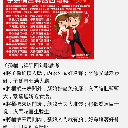
子孫桶吉祥話四句聯參考：
●將子孫桶摜入廳，內家外家好名聲；乎恁父母老康
健，子孫興旺滿大廳。
●將桶摜來房間外，新娘好命免拖磨；入門腹肚暫暫
大，致蔭尪婿通看活。
●將桶摜來房門邊，新娘蔭夫大賺錢；得欲發達目一
睨，入門花喜生雙生。
●將桶摜來房間內，新娘入門就有胎；好命堵著好翁
婿，日日見利通發財。