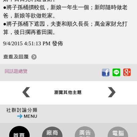
●將子孫桶摜較低，新娘一年生一個；新郎隨時做老
爸，新娘等欲做乾家。
●將子孫桶下遮囥，夫妻和順久長長；萬金家財允打
算，後日擱再蓄田園。
9/4/2015 4:51:13 PM 發佈
回話題總覽