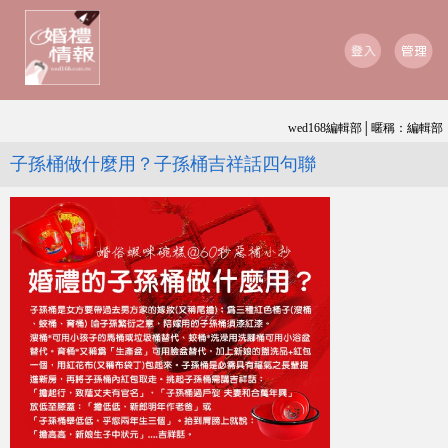
wed168編輯部│暱稱：編輯部
子孫桶做什麼用？子孫桶吉祥話四句聯