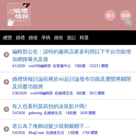
總覽
婚禮
婚後
孕媽
婚俗
遊記
精選
編輯部公告：請特約廠商店家多利用以下平台功能增
加網路曝光及接
4/1/2020 wed168編輯部 在客服中心 19回應 132211 瀏覽
婚禮情報討論區將於46起討論發布功能及瀏覽將關閉
及回覆功能將
3/30/2020 wed168編輯部 在婚禮交流 0回應 5813 瀏覽
有人也看到莫莉拍的泳裝影片嗎?
5/4/2026 gathering 在婚後生活 14回應 2650 瀏覽
老公為了掩飾頭髮少就都戴帽子…
5/4/2026 BlogCrazii 在婚後生活 13回應 1704 瀏覽