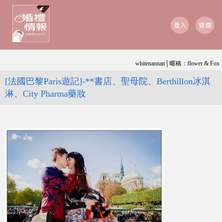
whitenannan│暱稱：flower & Fox
[法國巴黎Paris遊記]-**書店、聖母院、Berthillon冰淇
淋、City Pharma藥妝