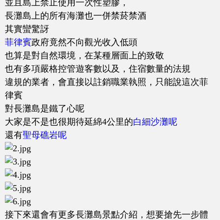
並且島上禁止使用一次性塑膠，
長灘島上的所有海灘也一併禁菸禁酒
其實蠻驚訝
菲律賓
政府竟然不向觀光收入低頭
也算是對自然環境，在某種層面上的致敬
也有多項嚴格控管遊客數以及，住宿數量的法規
違規的業者，會直接以註銷職業執照，只能說這次菲
律賓
對長灘島是鐵了心呢
大家是不是也很期待延綿4公里的
白細沙灘呢
還有
聖母礁岩呢
接下來還會有更多長灘島景點介紹，想要搶先一步體