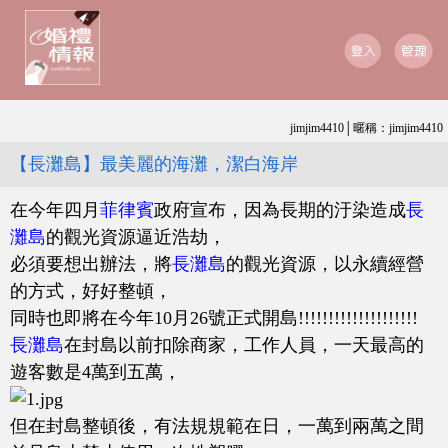
jimjim4410│暱稱：jimjim4410
【長灘島】最美麗的海灘，潔白海岸
在今年四月
菲律賓
政府宣布，因為長期的汙染造成
長
灘島
的觀光資源逼近浩劫，
必須要想出辦法，將
長灘島
的觀光資源，以永續經營
的方式，好好整頓，
同時也即將在今年10月26號正式開島!!!!!!!!!!!!!!!!!!!!
長灘島
在封島以前扣除商家，工作人員，一天最高的
遊客數是4萬到五萬，
但在封島整頓後，有法規規範在日，一萬到兩萬之間