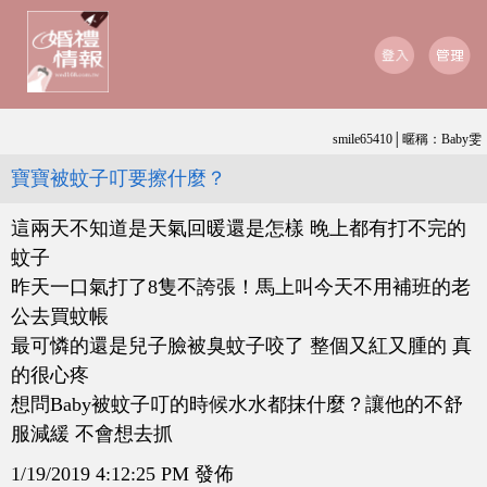
smile65410│暱稱：Baby雯
寶寶被蚊子叮要擦什麼？
這兩天不知道是天氣回暖還是怎樣 晚上都有打不完的
蚊子
昨天一口氣打了8隻不誇張！馬上叫今天不用補班的老
公去買蚊帳
最可憐的還是兒子臉被臭蚊子咬了 整個又紅又腫的 真
的很心疼
想問Baby被蚊子叮的時候水水都抹什麼？讓他的不舒
服減緩 不會想去抓
1/19/2019 4:12:25 PM 發佈