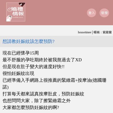
housetimee│暱稱：紫蘿蘭
想請教妊娠紋該怎麼預防?
現在已經懷孕15周
最不舒服的孕吐期終於被我熬過去了XD
但是現在肚子變大的速度好快!!
很怕妊娠紋出現
已經準備入手網路上很推薦的緊緻霜+按摩油(德國珊
諾)
打算每天都來認真按摩肚皮，預防妊娠紋
也想問問大家，除了擦緊緻霜之外
大家都怎麼預防妊娠紋的啊?