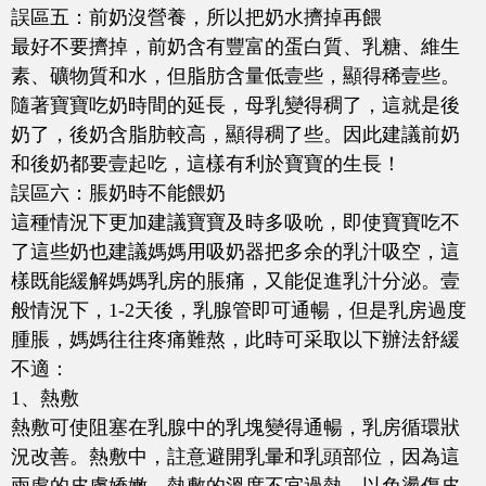
誤區五：前奶沒營養，所以把奶水擠掉再餵
最好不要擠掉，前奶含有豐富的蛋白質、乳糖、維生
素、礦物質和水，但脂肪含量低壹些，顯得稀壹些。
隨著寶寶吃奶時間的延長，母乳變得稠了，這就是後
奶了，後奶含脂肪較高，顯得稠了些。因此建議前奶
和後奶都要壹起吃，這樣有利於寶寶的生長！
誤區六：脹奶時不能餵奶
這種情況下更加建議寶寶及時多吸吮，即使寶寶吃不
了這些奶也建議媽媽用吸奶器把多余的乳汁吸空，這
樣既能緩解媽媽乳房的脹痛，又能促進乳汁分泌。壹
般情況下，1-2天後，乳腺管即可通暢，但是乳房過度
腫脹，媽媽往往疼痛難熬，此時可采取以下辦法舒緩
不適：
1、熱敷
熱敷可使阻塞在乳腺中的乳塊變得通暢，乳房循環狀
況改善。熱敷中，註意避開乳暈和乳頭部位，因為這