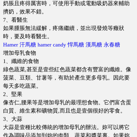
奶脹且疼得厲害時，可使用手動或電動吸奶器來輔助
擠奶，效果不錯。
7、看醫生
如果腫脹無法緩解，疼痛繼續，並出現發燒等癥狀
時，要及時看醫生。
Hamer
汗馬糖
hamer candy
悍馬糖
漢馬糖
永春糖
增加母乳食物
1、纖維的食物
綠色蔬菜,甚至是壹些紅色蔬菜都含有豐富的纖維。像
菠菜、豆類、甘薯等，有助於產生更多母乳。因此要
每天多吃蔬菜。
2、堅果
像杏仁,腰果等是增加母乳的最理想食物。它們富含蛋
白質、維生素和礦物質,而且也是壹個很好的零食。
3、大蒜
大蒜是壹種比較傳統的增加母乳的辦法。妳可以將它
作為調味品添加到妳的肉類、蔬菜和醬菜裏。如果妳