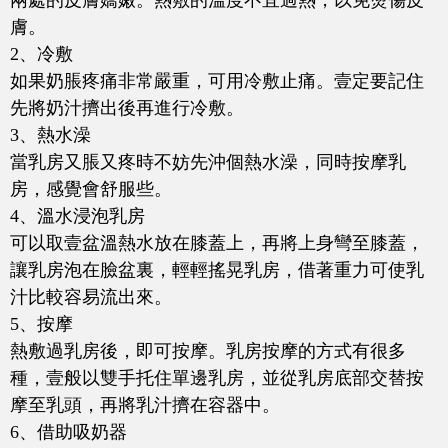
兩處的皮膚嬌嫩。熱敷的溫度不宜過熱，以免燙傷皮
膚。
2、冷敷
如果奶脹疼痛非常嚴重，可用冷敷止痛。壹定要記住
先將奶汁擠出後再進行冷敷。
3、熱水澡
當乳房又脹又疼時不妨先沖個熱水澡，同時按摩乳
房，感覺會舒服些。
4、溫水浸泡乳房
可以取壹盆溫熱水放在膝蓋上，再將上身彎至膝蓋，
讓乳房泡在臉盆裏，輕輕搖晃乳房，借著重力可使乳
汁比較容易流出來。
5、按摩
熱敷過乳房後，即可按摩。乳房按摩的方式有很多
種，壹般以雙手托住單邊乳房，並從乳房底部交替按
摩至乳頭，再將乳汁擠在容器中。
6、借助吸奶器