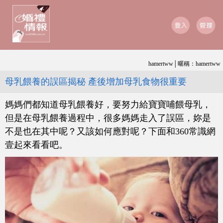
hamertww│暱稱：hamertww
母乳餵養的誤區揭秘 產後增加母乳食物很重要
媽媽們都知道母乳餵養好，要努力給寶寶哺餵母乳，
但是在母乳餵養過程中，很多媽媽走入了誤區，妳是
不是也在其中呢？又該如何應對呢？下面和360常識網
壹起來看看吧。