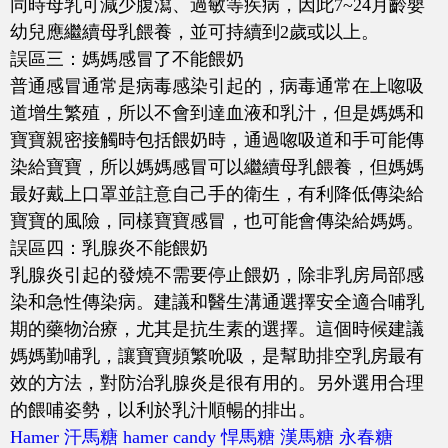
同時母乳可減少腹瀉、過敏等疾病，因此7~24月齡嬰
幼兒應繼續母乳餵養，並可持續到2歲或以上。
誤區三：媽媽感冒了不能餵奶
普通感冒通常是病毒感染引起的，病毒通常在上唿吸
道增生繁殖，所以不會到達血液和乳汁，但是媽媽和
寶寶親密接觸時包括餵奶時，通過唿吸道和手可能傳
染給寶寶，所以媽媽感冒可以繼續母乳餵養，但媽媽
最好戴上口罩並註意自己手的衛生，有利降低傳染給
寶寶的風險，同樣寶寶感冒，也可能會傳染給媽媽。
誤區四：乳腺炎不能餵奶
乳腺炎引起的發燒不需要停止餵奶，除非乳房局部感
染和急性傳染病。建議和醫生溝通選擇安全適合哺乳
期的藥物治療，尤其是抗生素的選擇。這個時候建議
媽媽勤哺乳，讓寶寶頻繁吮吸，是幫助排空乳房最有
效的方法，對防治乳腺炎是很有用的。另外選用合理
的餵哺姿勢，以利於乳汁順暢的排出。
Hamer
汗馬糖
hamer candy
悍馬糖
漢馬糖
永春糖