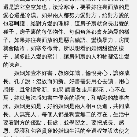
還是讓它空空如也，淒涼寒冷，要看妳往裏面放的是
愛心還是冷漠。如果兩人都努力愛對方，給對方愛的
包容呵護，給對方愛的理解，這房子裏就會長出愛的
種子，房子裏的每個物件、每個角落都會充滿愛的樣
子。如果妳往裏面放的是惡言穢語、蠻橫暴力，房間
就會陰冷，如寒冬徹骨。所以想看的婚姻甜蜜的樣
子，就多註入愛的蜜汁，讓房間裏的人和物都活出愛
的味道。
婚姻如壹本好書，教妳知識，愉悅身心，讓妳成
長。孔子說：溫故而知新。好書需要用心去讀，用心
感悟，且常讀常新。如果 讀書如走馬觀花，心不在
焉，妳就無法感知書中優美的語句，和精彩的故事內
涵。婚姻更如是，好的婚姻是兩人相互促進，共同成
長。人無完人，每個人都是獨壹無二的存在，生活中
要看對方的優點，長處，並學習之。要把成長、感
恩、愛護和包容貫穿於婚姻生活的全過程並設法使之