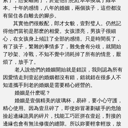
累了，想要離開了，於是他們把紅本本換成了綠本
本。十年的感情，八年的婚姻，兩個孩子，這些都沒
有留住各自離去的腳步。
其實他們很般配，郎才女貌，壹對璧人。仍然記
得他們當初是那麽的相愛。女孩漂亮，男孩子很細
心，在女孩身上傾註了全部的感情。只是時間長了，
有了孩子，繁雜的事情多了，難免會有分歧，就開始
了吵架、冷戰，不知不覺中消耗掉了所有的情意，厭
煩了，放手了。
老人說他們的婚姻開始就是錯誤，我則認為所有
因愛情走到壹起的婚姻都沒有錯，錯就錯在很多人不
知道攜手到老的婚姻是需要精心經營的。
婚姻是什麽呢？
婚姻是壹個精美的玻璃杯，易碎，要小心守護，
精心使用。因為壹旦碎了，即使妳冒著劃破手的危險
撿起邊緣詭異的碎片，找能工巧匠拼在壹起，對接的
邊緣也會有無法修復的縫隙。所以妳要輕拿輕放，放