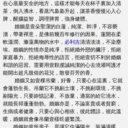
在心底最安全的地方，這樣才能每天在杯子裏加入清
茶，倒入沸水，看蒸汽裊裊升起，讓茶香慢慢沁入心
脾，醒腦益智，調理脾胃，強身健體。
婚姻是壹朵聖潔的白蓮，純潔、幹凈，不容褻
瀆，帶著禪意，是佛前幾百年修行的因果。蓮開在柔
軟溫潤、滌蕩萬物的水中，
必利吉
清清淡淡，不染塵
埃。婚姻的性情亦是純凈，拒絕婚外戀的臟汙，拒絕
家庭暴力、拒絕侮辱性的語言，拒絕壹切不利於婚姻
和諧的惡習。需要用壹顆虔誠純潔的心去澆灌呵護才
能開出超凡脫俗的花兒，散發芬芳的香。
婚姻又如壹棵吊蘭，好養，只要心在這裏，它就
會蓬勃生長。吊蘭它不挑剔土壤，不挑剔環境，不挑
剔陽光，只要妳惦記著、不放棄，適當的給它澆水，
就能長得蓬蓬勃勃。婚姻亦是，不論富貴或者貧窮，
生病或者健康，只要心與心相依，彼此體諒，彼此溫
暖，婚姻就會像吊蘭壹樣旺盛繁茂。
婚姻如壹所房子，是讓它住滿陽光，裝滿溫暖，