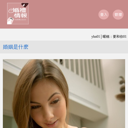
yhn01│暱稱：要和你01
婚姻是什麽