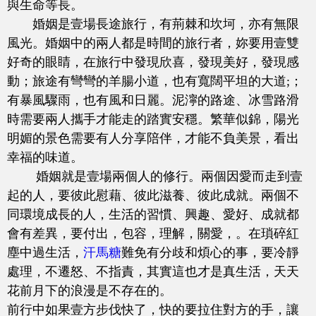
與生命等長。
婚姻是壹場長途旅行，有荊棘和坎坷，亦有無限
風光。婚姻中的兩人都是時間的旅行者，妳要用壹雙
好奇的眼睛，在旅行中發現欣喜，發現美好，發現感
動；旅途有彎彎的羊腸小道，也有寬闊平坦的大道;；
有暴風驟雨，也有風和日麗。泥濘的路途、冰雪路滑
時需要兩人攜手才能走的踏實安穩。繁華似錦，陽光
明媚的景色需要有人分享陪伴，才能不負美景，看出
幸福的味道。
婚姻就是壹場兩個人的修行。兩個因愛而走到壹
起的人，要彼此慰藉、彼此滋養、彼此成就。兩個不
同環境成長的人，生活的習慣、興趣、愛好、成就都
會有差異，要付出，包容，理解，關愛，。在瑣碎紅
塵中過生活，
汗馬糖
難免有分歧和煩心的事，要冷靜
處理，不遷怒、不指責，其實這也才是真生活，天天
花前月下的浪漫是不存在的。
前行中如果壹方步伐快了，快的要拉住對方的手，讓