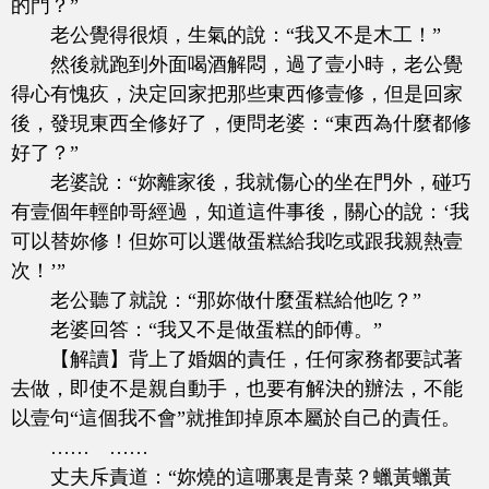
的門？”
老公覺得很煩，生氣的說：“我又不是木工！”
然後就跑到外面喝酒解悶，過了壹小時，老公覺
得心有愧疚，決定回家把那些東西修壹修，但是回家
後，發現東西全修好了，便問老婆：“東西為什麼都修
好了？”
老婆說：“妳離家後，我就傷心的坐在門外，碰巧
有壹個年輕帥哥經過，知道這件事後，關心的說：‘我
可以替妳修！但妳可以選做蛋糕給我吃或跟我親熱壹
次！’”
老公聽了就說：“那妳做什麼蛋糕給他吃？”
老婆回答：“我又不是做蛋糕的師傅。”
【解讀】背上了婚姻的責任，任何家務都要試著
去做，即使不是親自動手，也要有解決的辦法，不能
以壹句“這個我不會”就推卸掉原本屬於自己的責任。
…… ……
丈夫斥責道：“妳燒的這哪裏是青菜？蠟黃蠟黃