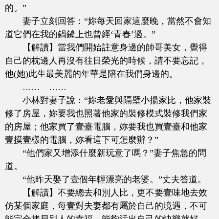
的。”
妻子立刻回答：“妳每天回家這麼晚，當然不會知
道它們在我的鍋鏟上也曾經‘青春’過。”
【解讀】當我們開始註意身邊的帥哥美女，覺得
自己的枕邊人再沒有往日榮光的時候，請不要忘記，
他(她)此生最美麗的年華是陪在我們身邊的。
…… ……
小林對妻子說：“妳老愛與隔壁小揚家比，他家裝
修了房屋，妳要我也照著他家的裝修模式裝修我們家
的房屋；他家買了壹臺電腦，妳要我也買壹臺和他家
壹摸壹樣的電腦，妳看這下可怎麼辦？”
“他們家又增添什麼新玩意了嗎？”妻子焦急的問
道。
“他昨天娶了壹個年輕漂亮的老婆。”丈夫答道。
【解讀】不要總去和別人比，更不要壹味地去效
仿某個家庭，每壹對夫妻都有屬於自己的境遇，不可