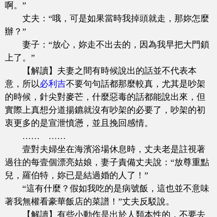
啊。”
丈夫：“哦，可是如果當時我掉頭就走，那妳怎麼
辦？”
妻子：“放心，妳走不出去的，因為我早把大門鎖
上了。”
【解讀】夫妻之間有時候說出的話並不代表本
意，所以
必利吉
不要句句話都那麼較真，尤其是吵架
的時候，針尖對麥芒，什麼惡毒的話都能說出來，但
實際上真想分道揚鑣就沒有吵架的必要了，吵架的初
衷更多的是宣泄憤懣，並且挽回感情。
…… ……
壹對夫婦坐在海濱浴場休息時，丈夫老是註視著
過往的每壹個漂亮姑娘，妻子責備丈夫說：“放尊重點
兒，羅伯特，妳已是結過婚的人了！”
“這有什麼？假如我吃的是病號飯，這也並不意味
著我無權看豪華飯店的菜譜！”丈夫反駁說。
【解讀】有些小動作是出於人類本性的，不要去