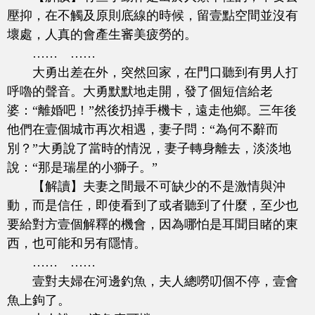
壓抑，在不觸及原則底線的時候，留壹點空間並沒有
壞處，人真的會產生審美疲勞的。
…… ……
大勇出差在外，突然回家，在門口聽到有男人打
呼嚕的聲音。大勇默默地走開，發了個短信給老
婆：“離婚吧！”然後扔掉手機卡，遠走他鄉。三年後
他們在壹個城市再次相遇，妻子問：“為何不辭而
別？”大勇說了當時的情況，妻子轉身離去，淡淡地
說：“那是瑞星的小獅子。”
【解讀】夫妻之間最不可缺少的不是激情與沖
動，而是信任，即使看到了或者聽到了什麼，至少也
要給對方壹個解釋的機會，因為哪怕是耳聞目睹的東
西，也可能和另有隱情。
…… ……
壹對夫婦在河邊釣魚，夫人總嘮叨個不停，壹會
魚上鉤了。