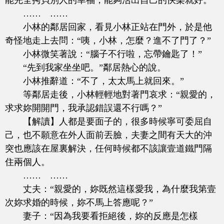
能完全拷貝別人的幸福，能夠活出自己的快樂就好。
…… ……
小林的鄰居回家，看見小林正站在門外，於是他
奇怪地走上去問：“咦，小林，怎麼？進不了門了？”
小林微笑著說：“腦子不行啦，忘帶鑰匙了！”
“先到我家坐坐吧。”鄰居熱心的說。
小林推辭道：“不了，太太馬上就回來。”
等鄰居走後，小林輕輕地對著門哀求：“親愛的，
求求妳開開門，我承認錯誤還不行嗎？”
【解讀】人都是要面子的，很多時候寧可委屈自
己，也不願意在外人面前丟臉，夫妻之間有天大的沖
突也應該在屋裏解決，任何時候都不該讓壹道鐵門隔
住兩個人。
…… ……
丈夫：“親愛的，妳既然這樣愛我，為什麼我第壹
次妳求婚的時候，妳不馬上答應呢？”
妻子：“因為我要看拒絕後，妳的反應是怎樣