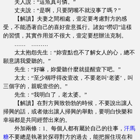
夫人說：“這魚真可憐。”
丈夫說：“是啊，只要閉嘴不就沒事了嗎？”
【解讀】夫妻之間相處，壹定要考慮對方的感
受，不能憑著自己的喜好壹意孤行。諸如“嘮叨”這樣
的習慣，其實作用並不很大，壹定要想辦法克制。
…… ………
太太抱怨先生：“妳壹點也不了解女人的心，總不
願意講我愛聽的。”
先生：“好嘛，妳愛聽什麼就提醒壹下吧。”
太太：“至少稱呼得改壹改，不要老叫‘老婆’，叫
三個字的，親昵壹些的。”
先生：“我明白了，老太婆。”
【解讀】在對方興致勃勃的時候，不要說出讓人
掃興的話，或者做出讓人掃興的舉動，要明白快樂和
幸福都是共同經營出來的。
外加兩條：1、每個人都有屬於自己的往事，
汗馬
糖
不要總是執著於探尋對方的過去，能把握住現在和