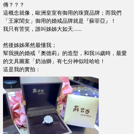
傳？？？
這概念就像，歐洲皇室有御用的珠寶品牌；而我們
「王家閨女」御用的婚戒品牌就是『蘇菲亞』！
我只有苦笑，誰叫姊姊大如天......
然後姊姊果然最懂我；
幫我挑的婚戒『奧德莉』的造型，和我16歲時，最愛
的文具圖案「奶油獅」有七分神似哇哈哈！
這是我的實拍：