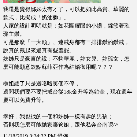
我還是覺得姊姊太有才了，可以把如此高貴、華麗的
款式，比擬成「奶油獅」。
人家的設計明明就是：如花團耀眼的小鑽，錦簇著璀
璨主鑽。
可是那麼「一大顆」、連戒身都有三排排鑽的鑽戒，
說真的戴起來還真有些羞赧。
姊姊只是豪言的說：不夠華麗，妳女兒、妳孫女，怎
麼可能願意欽點蘇菲亞作為結婚御用呢？？？
櫃姐聽了只是邊咯咯笑個不停，
邊問我們要不要把戒台從18k金升等為鉑金，現在週年
慶可以免費升等。
幸好，我也找的一個和姊姊一樣有趣的男孩；
否則我怎麼可能拋家棄爸姐，跟他私奔台南呢^^
11/18/2019 3:24:32 PM 發佈