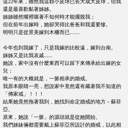
這22年來，雖然我這顆小皮球已長大成大皮球，但我
還是最喜歡黏著姊姊。
姊姊雖然嘴裡嚷著不知何時才能擺脫我；
但在前年出嫁時，她卻哭得比爸爸和我還要慘。
明明只是從景美嫁到木柵而已.......
今年也到我嫁了，只是我嫁的比較遠，嫁到台南。
姊姊又是比我哀戚......
她說，家中沒有什麼東西可以留下來傳承給出嫁的女
兒；
唯一有的大概就是，一脈相承的婚戒。
我原本眼睛一亮，想說家中竟然還有藏著我不知道的
「傳家戒」！！！
結果她竟然拖著我到，她找到命定婚戒的地方－蘇菲
亞。
原來，她說「一脈」的源頭就是從她開始。
我們姊妹倆都需要戴上蘇菲亞所設計的婚戒，以此相