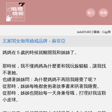
indo031463│暱稱：Gigi蒂
王家閨女御用婚戒品牌－蘇菲亞
媽媽在５歲的時候就離開我和姊姊了。
那時候，我不懂媽媽為什麼要和我玩躲貓貓，讓我找
不著她。
也纏著姊姊問：為什麼媽媽不再陪我睡覺了呢？
從那時，姊姊每晚都會抱著故事書來哄著我睡覺。
從那時，姊姊也開始每一天身兼母職，打理好我這顆
小皮球。