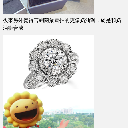
後來另外覺得官網商業圖拍的更像奶油獅，於是和奶
油獅合成：