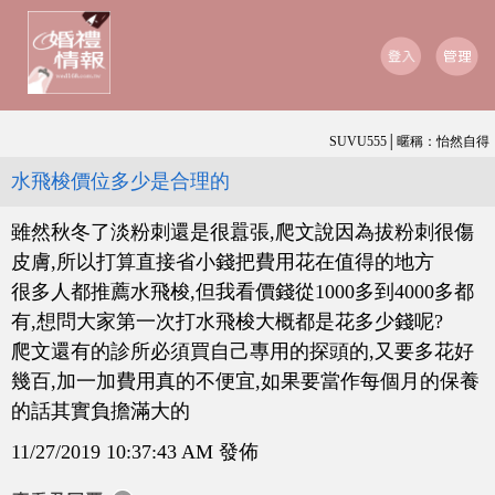
SUVU555│暱稱：怡然自得
水飛梭價位多少是合理的
雖然秋冬了淡粉刺還是很囂張,爬文說因為拔粉刺很傷
皮膚,所以打算直接省小錢把費用花在值得的地方
很多人都推薦水飛梭,但我看價錢從1000多到4000多都
有,想問大家第一次打水飛梭大概都是花多少錢呢?
爬文還有的診所必須買自己專用的探頭的,又要多花好
幾百,加一加費用真的不便宜,如果要當作每個月的保養
的話其實負擔滿大的
11/27/2019 10:37:43 AM 發佈