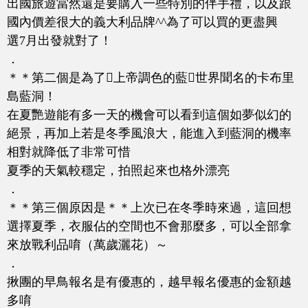
出國旅遊當然還是要購入一些特別的伴手禮，以及跟
國內價差很大的義大利品牌^^為了可以買的更盡興
選7月出發就對了！
．
＊＊第二個是為了上帝調色的藍世界聞名的卡布里
島藍洞！
在夏艷遊能有多一天的機會可以看到這個如夢似幻的
絕景，再加上若是冬季風浪大，能進入到藍洞的機率
相對就降低了非常可惜
夏季的天氣較穩定，拍照起來也格外漂亮
．
＊＊第三個原因是＊＊上次已在冬季時來過，這回想
選擇夏季，衣服佔的空間也不會那麼多，可以全部拿
來放戰利品唷（萬歲灑花）～
．
揪團的早鳥報名是有優惠的，越早報名優惠的金額越
多唷