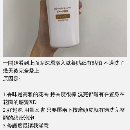
一開始看到上面貼深層滲入滋養貼紙有點怕 不過洗了
幾天後完全愛上
原因是:
1.香味是高雅的花香 持香度很棒 洗完都還有在置身在
花園的感覺XD
2.好起泡 用量又省 只要壓兩下按摩頭皮就有夠洗完整
頭的綿密泡泡
3.修護度最讓我滿意