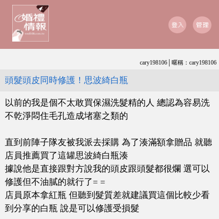
cary198106│暱稱：cary198106
頭髮頭皮同時修護！思波綺白瓶
以前的我是個不太敢買保濕洗髮精的人 總認為容易洗
不乾淨悶住毛孔造成堵塞之類的
直到前陣子隊友被我派去採購 為了湊滿額拿贈品 就聽
店員推薦買了這罐思波綺白瓶湊
據說他是直接跟對方說我的頭皮跟頭髮都很爛 選可以
修護但不油膩的就行了= =
店員原本拿紅瓶 但聽到髮質差就建議買這個比較少看
到分享的白瓶 說是可以修護受損髮