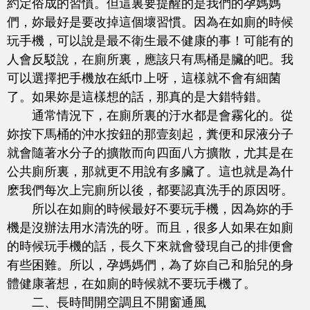
約定俗成的習慣。但這裏要提醒的是我們的孕媽媽
們，妳最好是要改掉這個壞習慣。因為在如廁的時候
玩手機，可以說是最不衛生最不健康的事！可能有的
人會反駁說，在廁所裏，應該只有馬桶是臟的吧。我
可以選擇把手機放在紙巾上呀，這樣就不會有細菌
了。如果妳是這樣想的話，那真的是大錯特錯。
通常情況下，在廁所裏的汙水都是會霧化的。從
妳按下馬桶的沖水按鈕的那壹刻起，糞便和尿液分子
就會隨著水分子的擴散而向四面八方擴散，尤其是在
公共廁所裏，那就更不用說有多臟了。這也就是為什
麽我們每次上完廁所以後，都要認真洗手的原因呀。
所以在如廁的時候最好不要玩手機，因為妳的手
機是沒辦法用水清洗的呀。而且，很多人如果在如廁
的時候玩手機的話，長久下來就會發現自己的排便會
有些困難。所以，孕媽媽們，為了妳自己和胎兒的身
體健康著想，在如廁的時候就不要玩手機了。
二、長時間開空調且不開窗通風