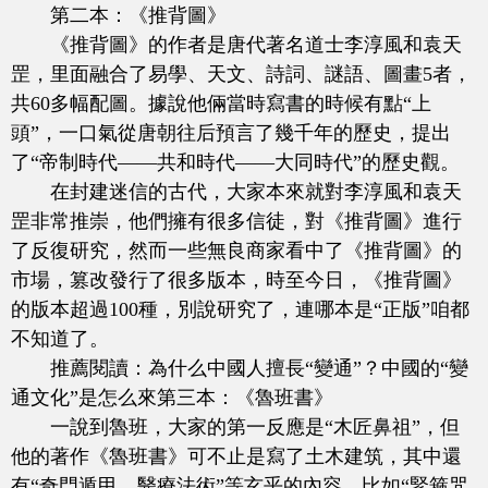
第二本：《推背圖》
《推背圖》的作者是唐代著名道士李淳風和袁天
罡，里面融合了易學、天文、詩詞、謎語、圖畫5者，
共60多幅配圖。據說他倆當時寫書的時候有點“上
頭”，一口氣從唐朝往后預言了幾千年的歷史，提出
了“帝制時代——共和時代——大同時代”的歷史觀。
在封建迷信的古代，大家本來就對李淳風和袁天
罡非常推崇，他們擁有很多信徒，對《推背圖》進行
了反復研究，然而一些無良商家看中了《推背圖》的
市場，篡改發行了很多版本，時至今日，《推背圖》
的版本超過100種，別說研究了，連哪本是“正版”咱都
不知道了。
推薦閱讀：為什么中國人擅長“變通”？中國的“變
通文化”是怎么來第三本：《魯班書》
一說到魯班，大家的第一反應是“木匠鼻祖”，但
他的著作《魯班書》可不止是寫了土木建筑，其中還
有“奇門遁甲、醫療法術”等玄乎的內容，比如“緊箍咒