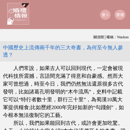
關清閒│暱稱：Wardom
中國歷史上流傳兩千年的三大奇書，為何至今無人參
透？
人們常說，如果古人可以回到現代，一定會被現
代科技所震撼，言語間充滿了得意和自豪感。然而大
家可曾想過，時至今日，我們仍然無法還原很多古代
發明，比如諸葛孔明發明的“木牛流馬”，史料中記載
它可以“特行者數十里，群行三十里”，為蜀漢10萬大
軍提供糧食;比如歷經2000年完好如新的“勾踐劍”，如
今根本無法復制它的工藝。
所以，我們如果能回到古代，或許會更加吃驚。