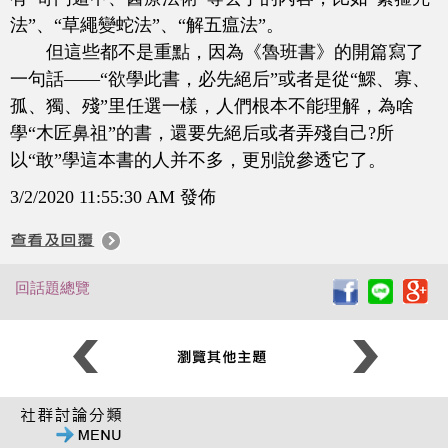
法”、“草繩變蛇法”、“解五瘟法”。
但這些都不是重點，因為《魯班書》的開篇寫了
一句話——“欲學此書，必先絕后”或者是從“鰥、寡、
孤、獨、殘”里任選一樣，人們根本不能理解，為啥
學“木匠鼻祖”的書，還要先絕后或者弄殘自己?所
以“敢”學這本書的人并不多，更別說參透它了。
3/2/2020 11:55:30 AM 發佈
回話題總覽