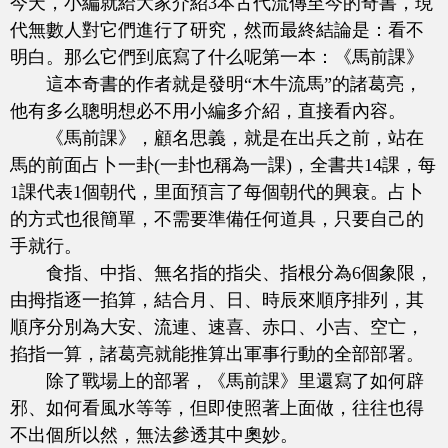
今天，小編就給大家介紹3本古代流傳至今的奇書，現
代無數人對它們進行了研究，然而最終結論是：看不
明白。那么它們到底寫了什么呢第一本：《馬前課》
這本奇書的作者就是發明“木牛流馬”的諸葛亮，
他有多么聰明想必不用小編多介紹，直接看內容。
《馬前課》，顧名思義，就是在出兵之前，站在
馬的前面占卜一卦(一卦也稱為一課)，全書共14課，每
1課代表1個朝代，里面預言了每個朝代的興衰。占卜
的方式也很簡單，不需要準備任何道具，只要自己的
手就行。
食指、中指、無名指的指尖、指根分為6個象限，
由拇指逐一掐算，結合月、日、時辰來順序排列，其
順序分別為大安、流連、速喜、赤口、小吉、空亡，
掐指一算，諸葛亮就能推算出軍事行動的全部部署。
除了戰場上的部署，《馬前課》里還寫了如何辟
邪、如何看風水等等，但即使照著上面做，往往也得
不出個所以然，無法參透其中奧妙。