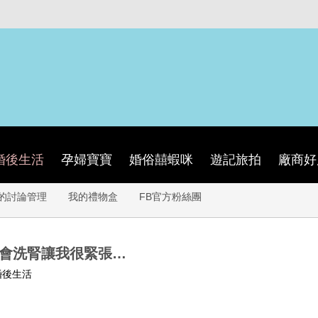
婚後生活
孕婦寶寶
婚俗囍蝦咪
遊記旅拍
廠商好
的討論管理
我的禮物盒
FB官方粉絲團
後會洗腎讓我很緊張…
婚後生活