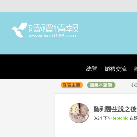
總覽
婚禮交流
我
聽到醫生說之
3/24 下午
leptonic
在