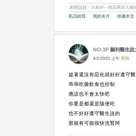
動態語錄：大家好～很高興加入婚禮
私訊給我
我的名片
收藏本文
NO.3F
聽到醫生說
4/2/2020 上午
蜜宛
趁著還沒有惡化就好好遵守醫
乖乖吃藥飲食也控制
應該也不會太快吧
你要是都還是隨便吃
也不好好遵守醫生說的
那就有可能很快洗腎阿