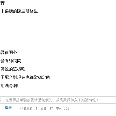
辛苦
台中榮總的陳呈旭醫生
洗腎很開心
跟營養師詢問
養師說的這樣吃
樣子配合到現在也都蠻穩定的
用洗腎啊!
的，但經得起考驗的愛情是無價的。很高興我加入了婚禮情報！
檢舉