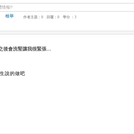
情報!!
檢舉
之後會洗腎讓我很緊張…
生說的做吧