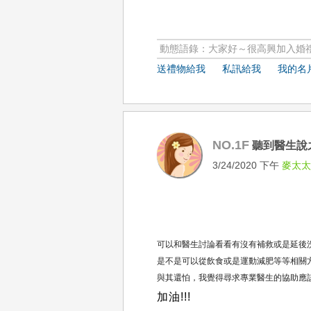
動態語錄：大家好～很高興加入婚禮
送禮物給我
私訊給我
我的名
NO.1F
聽到醫生說
3/24/2020 下午
麥太
可以和醫生討論看看有沒有補救或是延後
是不是可以從飲食或是運動減肥等等相關方
與其還怕，我覺得尋求專業醫生的協助應該
加油!!!