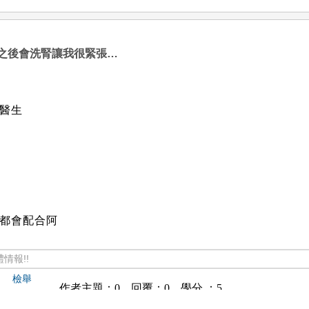
之後會洗腎讓我很緊張…
醫生
都會配合阿
情報!!
檢舉