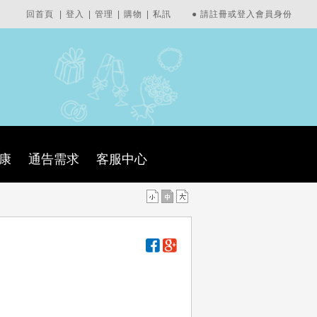
回首頁
|
登入
|
管理
|
購物
|
私訊
●
請註冊或登入會員身份
康
通告需求
客服中心