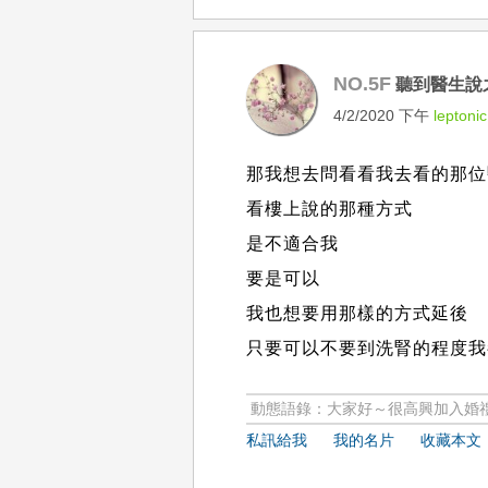
NO.5F
聽到醫生說
4/2/2020 下午
leptonic
那我想去問看看我去看的那位
看樓上說的那種方式
是不適合我
要是可以
我也想要用那樣的方式延後
只要可以不要到洗腎的程度我
動態語錄：大家好～很高興加入婚禮
私訊給我
我的名片
收藏本文