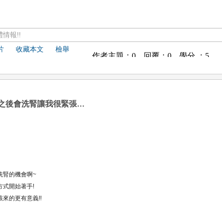
情報!!
片
收藏本文
檢舉
之後會洗腎讓我很緊張…
太
洗腎的機會啊~
式開始著手!
來的更有意義!!