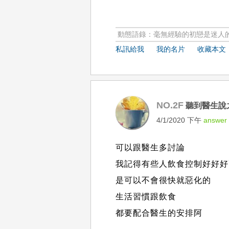
動態語錄：毫無經驗的初戀是迷人
私訊給我
我的名片
收藏本文
NO.2F
聽到醫生說
4/1/2020 下午
answer
可以跟醫生多討論
我記得有些人飲食控制好好好
是可以不會很快就惡化的
生活習慣跟飲食
都要配合醫生的安排阿