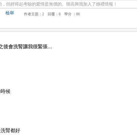
的，但經得起考驗的愛情是無價的。很高興我加入了婚禮情報！
檢舉
之後會洗腎讓我很緊張…
的時候
快洗腎都好