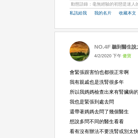
動態語錄：毫無經驗的初戀是迷人
私訊給我
我的名片
收藏本文
NO.4F
聽到醫生說
4/2/2020 下午
傻寶
會緊張跟害怕也都很正常啊
我有親戚也是洗腎很多年
所以我媽媽檢查出來有腎臟病
我也是緊張到處去問
還帶著媽媽去問了幾個醫生
想說多問不同的醫生看看
看有沒有辦法不要洗腎或別太