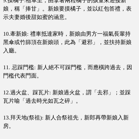
9.摸橘子:禮車至，由拿著兩粒橘子的孩童來迎接新
娘，稱「捧甘」。新娘要摸橘子，並以紅包答禮，表
示夫妻婚後甜如蜜的涵意。
10.牽新娘: 禮車抵達家時，新娘由男方一福氣長輩持
黑傘或竹篩頂在新娘頭，此為「避邪」，並扶持新娘
入廳。
11. 忌踩門檻: 新人絕不可踩門檻，而應橫跨過去，因
門檻代表門面。
12.過火盆、踩瓦片: 新娘過火盆，謂「去邪」；並踩
瓦片喻「過去時光如瓦之碎」。
13.拜天地(祭祖): 新人合祭祖先，新郎再帶新娘入新
房。