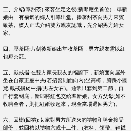
三、介紹(奉甜茶):來客坐定之後(新郎應坐首位)，準新
娘由一有福氣的婦人引導出堂。捧著甜茶向男方來賓
敬茶。媒人正式介紹雙方親友認識，先介紹男方給女
家。
四、壓茶甌:片刻後新娘出堂收茶甌，男方親友需以紅
包壓茶甌。
五、戴戒指:在雙方家長親友的福證下，新娘面向屋外
坐在自家正廳中央(若招贅則面向內)坐高椅，腳踩小圓
凳;戴戒指於中指(男左女右)。通常只套到第二節，再
自行套到底，新郎將紅包交給準新娘。女方父母(如不
收聘金者，則把紅紙收起來，現金當場退回男方)。
六、回樹(回禮):女家對男方所送來的禮物和聘金接受
部份，並回禮以禮物六或十二件。(衣料、領帶、鞋襪