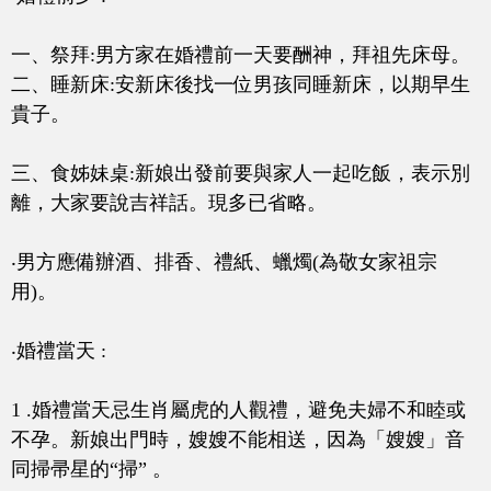
一、祭拜:男方家在婚禮前一天要酬神，拜祖先床母。
二、睡新床:安新床後找一位男孩同睡新床，以期早生
貴子。
三、食姊妹桌:新娘出發前要與家人一起吃飯，表示別
離，大家要說吉祥話。現多已省略。
‧男方應備辦酒、排香、禮紙、蠟燭(為敬女家祖宗
用)。
‧婚禮當天 :
1 .婚禮當天忌生肖屬虎的人觀禮，避免夫婦不和睦或
不孕。新娘出門時，嫂嫂不能相送，因為「嫂嫂」音
同掃帚星的“掃” 。