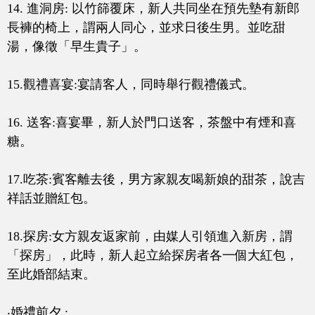
14. 進洞房: 以竹篩覆床，新人共同坐在預先墊有新郎
長褲的椅上，謂兩人同心，並求日後生男。並吃甜
湯，像徵「早生貴子」。
15.觀禮
喜宴
:宴請客人，同時舉行觀禮儀式。
16. 送客:
喜宴
畢，新人於門口送客，茶盤中有煙和喜
糖。
17.吃茶:賓客離去後，男方家親友喝新娘的甜茶，說吉
祥話並贈紅包。
18.探房:女方親友返家前，由媒人引領進入新房，謂
「探房」，此時，新人起立給探房者各一個大紅包，
至此婚部結束。
‧婚禮前夕 :