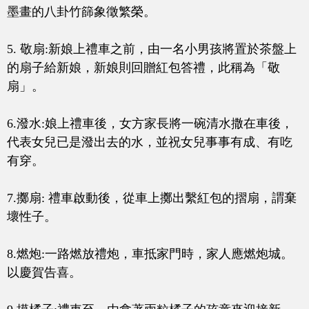
墨畫的八卦竹篩象徵繁榮。
5. 敬扇:新娘上禮車之前，由一名小男孩將置於茶盤上
的扇子給新娘，新娘則回贈紅包答禮，此稱為「敬
扇」。
6.潑水:娘上禮車後，女方家長將一碗清水撒在車後，
代表女兒已是潑出去的水，並祝女兒事事有成、有吃
有穿。
7.擲扇: 禮車啟動後，從車上擲出繫紅包的摺扇，謂棄
壞性子。
8.燃炮:一路燃放禮炮，車抵家門時，家人應燃炮城。
以慶賀告喜。