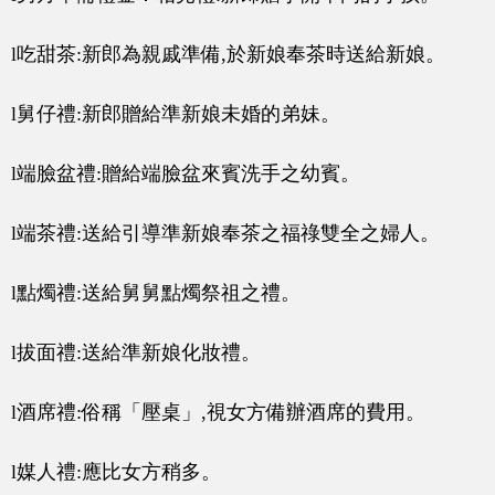
l吃甜茶:新郎為親戚準備,於新娘奉茶時送給新娘。
l舅仔禮:新郎贈給準新娘未婚的弟妹。
l端臉盆禮:贈給端臉盆來賓洗手之幼賓。
l端茶禮:送給引導準新娘奉茶之福祿雙全之婦人。
l點燭禮:送給舅舅點燭祭祖之禮。
l拔面禮:送給準新娘化妝禮。
l酒席禮:俗稱「壓桌」,視女方備辦酒席的費用。
l媒人禮:應比女方稍多。