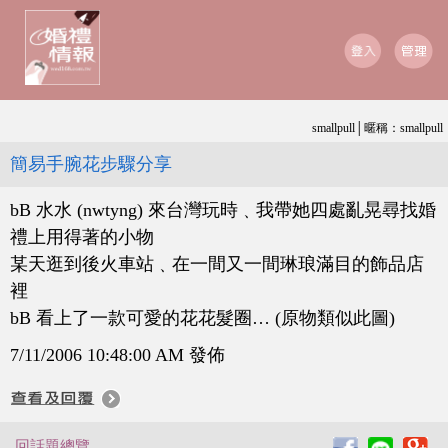
smallpull│暱稱：smallpull
簡易手腕花步驟分享
bB 水水 (nwtyng) 來台灣玩時﹑我帶她四處亂晃尋找婚
禮上用得著的小物
某天逛到後火車站﹑在一間又一間琳琅滿目的飾品店
裡
bB 看上了一款可愛的花花髮圈… (原物類似此圖)
7/11/2006 10:48:00 AM 發佈
回話題總覽