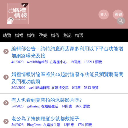
總覽
婚禮
婚後
孕媽
婚俗
遊記
精選
編輯部公告：請特約廠商店家多利用以下平台功能增
加網路曝光及接
4/1/2020 wed168編輯部 在客服中心 19回應 132211 瀏覽
婚禮情報討論區將於46起討論發布功能及瀏覽將關閉
及回覆功能將
3/30/2020 wed168編輯部 在婚禮交流 0回應 5813 瀏覽
有人也看到莫莉拍的泳裝影片嗎?
5/4/2026 gathering 在婚後生活 14回應 2650 瀏覽
老公為了掩飾頭髮少就都戴帽子…
5/4/2026 BlogCrazii 在婚後生活 13回應 1704 瀏覽