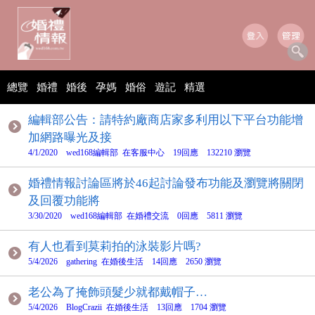
總覽
婚禮
婚後
孕媽
婚俗
遊記
精選
編輯部公告：請特約廠商店家多利用以下平台功能增
加網路曝光及接
4/1/2020 wed168編輯部 在客服中心 19回應 132210 瀏覽
婚禮情報討論區將於46起討論發布功能及瀏覽將關閉
及回覆功能將
3/30/2020 wed168編輯部 在婚禮交流 0回應 5811 瀏覽
有人也看到莫莉拍的泳裝影片嗎?
5/4/2026 gathering 在婚後生活 14回應 2650 瀏覽
老公為了掩飾頭髮少就都戴帽子…
5/4/2026 BlogCrazii 在婚後生活 13回應 1704 瀏覽