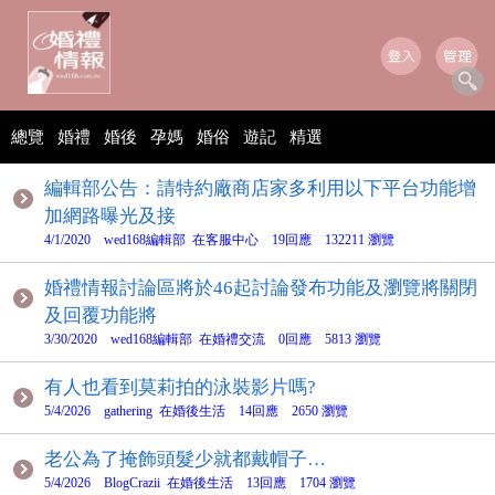
總覽
婚禮
婚後
孕媽
婚俗
遊記
精選
編輯部公告：請特約廠商店家多利用以下平台功能增
加網路曝光及接
4/1/2020 wed168編輯部 在客服中心 19回應 132211 瀏覽
婚禮情報討論區將於46起討論發布功能及瀏覽將關閉
及回覆功能將
3/30/2020 wed168編輯部 在婚禮交流 0回應 5813 瀏覽
有人也看到莫莉拍的泳裝影片嗎?
5/4/2026 gathering 在婚後生活 14回應 2650 瀏覽
老公為了掩飾頭髮少就都戴帽子…
5/4/2026 BlogCrazii 在婚後生活 13回應 1704 瀏覽