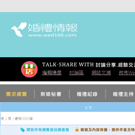
編輯精選
討論區
網誌文摘
微秀We
|
|
|
主 題
第
1
頁 / 最新1000筆