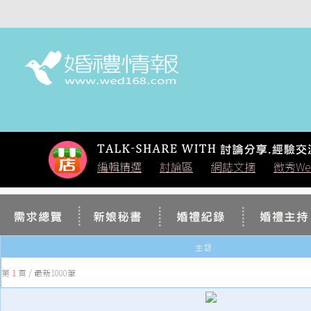
編輯精選
討論區
網誌文摘
微秀We
|
|
|
主 題
第
1
頁 / 最新1000筆