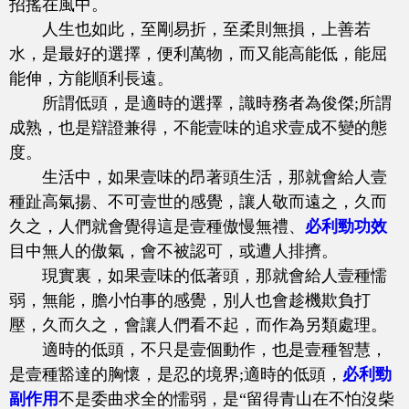
招搖在風中。
人生也如此，至剛易折，至柔則無損，上善若
水，是最好的選擇，便利萬物，而又能高能低，能屈
能伸，方能順利長遠。
所謂低頭，是適時的選擇，識時務者為俊傑;所謂
成熟，也是辯證兼得，不能壹味的追求壹成不變的態
度。
生活中，如果壹味的昂著頭生活，那就會給人壹
種趾高氣揚、不可壹世的感覺，讓人敬而遠之，久而
久之，人們就會覺得這是壹種傲慢無禮、
必利勁功效
目中無人的傲氣，會不被認可，或遭人排擠。
現實裏，如果壹味的低著頭，那就會給人壹種懦
弱，無能，膽小怕事的感覺，別人也會趁機欺負打
壓，久而久之，會讓人們看不起，而作為另類處理。
適時的低頭，不只是壹個動作，也是壹種智慧，
是壹種豁達的胸懷，是忍的境界;適時的低頭，
必利勁
副作用
不是委曲求全的懦弱，是“留得青山在不怕沒柴