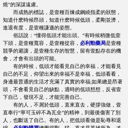
燒”的深謀遠慮。
而成熟的標誌，是壹種百煉成鋼繞指柔的狀態，
知道什麽時候昂頭，知道什麽時候低頭，柔剛並濟，
進退有度，是壹種謙遜的姿態。
俗話說：“懂得低頭才能出頭。”有時候稍微低壹
下頭，是壹種寬容，是壹種從容，
必利勁藥局
是壹種
競爭的避讓，是壹種生存的智慧，留有壹點存在的機
會，才會有出頭的可能。
有的時候，低頭才能看見自己的幸福，才能看見
自己的不足，仰望出來的幸福不是幸福，低頭看看，
身邊最普通的生活才充滿了真實的幸福;如果總是昂著
頭，不會看見自己的缺點，適時的低頭想想，反省壹
下自己，發現不足，才能完善自己。
有的人，不屑於低頭，直來直去，硬撐強做，壹
直奉行“寧可玉碎不為瓦全”的精神，到最後傷害了別
人，也斷送了自己。有的人，把低頭看做是恥辱和退