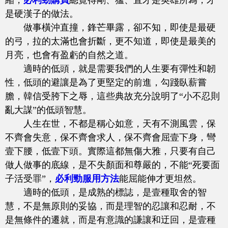
縮，
必利勁購買
總覺得剛、猛、直才是英雄所為，才
是硬漢子的做法。
做事橫沖直撞，鋒芒畢露，卻不知，即使是最硬
的弓，拉的太滿也會折斷，更不知道，即使是最美的
月亮，也會有盈虧的自然之道。
適時的低頭，就是需要我們的人生要有彈性和韌
性，低頭的避讓是為了更堅定的前進，勾踐臥薪嘗
膽，韓信受胯下之辱，這些典故充分說明了“小不忍則
亂大謀”的低頭智慧。
人生在世，不都是稱心如意，天有不測風雲，保
不齊會失意，保不齊會求人，保不齊會屈壹下身，彎
壹下腰，低壹下頭。實際這都無傷大雅，只要有自己
做人做事的底線，是不失顏面和尊嚴的，不能“死要面
子活受罪”，
必利勁服用方法
能屈能伸才更坦然。
適時的低頭，是成熟的標誌，是壹種取舍的智
慧，不是無原則的妥協，而是理智的忍讓和忍耐，不
是無條件的遷就，而是有意識的謙讓和迂回，是壹種