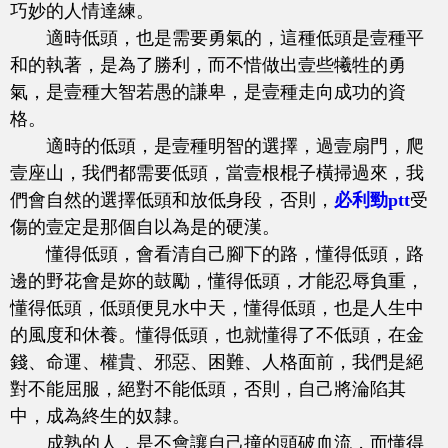
巧妙的人情達練。
適時低頭，也是需要勇氣的，這種低頭是壹種平
和的執著，是為了勝利，而不惜做出壹些犧牲的勇
氣，是壹種大智若愚的謙卑，是壹種走向成功的資
格。
適時的低頭，是壹種明智的選擇，過壹扇門，爬
壹座山，我們都需要低頭，當壹根棍子橫掃過來，我
們會自然的選擇低頭和放低身段，否則，
必利勁ptt
受
傷的壹定是那個自以為是的硬漢。
懂得低頭，會看清自己腳下的路，懂得低頭，路
邊的野花會是妳的鼓勵，懂得低頭，才能忍辱負重，
懂得低頭，低頭便見水中天，懂得低頭，也是人生中
的風度和休養。懂得低頭，也就懂得了不低頭，在金
錢、命運、權貴、邪惡、困難、人格面前，我們是絕
對不能屈服，絕對不能低頭，否則，自己將淪陷其
中，成為終生的奴隸。
成熟的人，是不會讓自己撞的頭破血流，而懂得