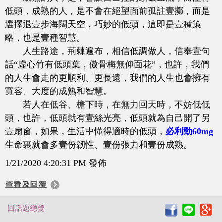
低頭，成熟的人，是不會在絕望面前孤註壹擲，而是
選擇退壹步海闊天空，巧妙的低頭，這即是壹種策
略，也是壹種智慧。
人生路途，荊棘遍布，相信低調做人，信奉壹句
話“虛心竹有低頭葉，傲骨梅無仰面花”，也許，我們
的人生會走的更順利、更長遠，我們的人生也會擁有
寬容、大度的成熟和智慧。
若人在低谷、檐下時，在無力回天時，不妨低低
頭，也許，低頭就有壹絲光亮，低頭就為自己開了另
壹扇窗，如果，生活中懂得適時的低頭，
必利勁60mg
生命裏就會多壹份韌性、壹份張力和壹份成熟。
1/21/2020 4:20:31 PM 發佈
回話題總覽