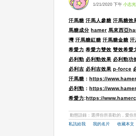
1/21/2020 下午
小志
汗馬糖
汗馬人參糖
汗馬糖效
馬糖成分
hamer
馬來西亞ha
灣
汗馬糖紅糖
汗馬糖金糖
汗
希愛力
希愛力雙效
雙效希愛
必利勁
必利勁效果
必利勁功
必利吉
必利吉效果
p-force
汗馬糖
：
https://www.hame
必利勁
：
https://www.hamer
希愛力
:
https://www.hamerc
動態語錄：選擇你所喜歡的，愛你
私訊給我
我的名片
收藏本文