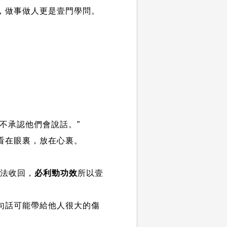
，做事做人更是壹門學問。
不承認他們會說話。”
看在眼裏，放在心裏。
無法收回，
必利勁功效
所以壹
句話可能帶給他人很大的傷