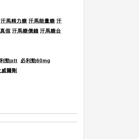
汗馬精力糖
汗馬能量糖
汗
糖真假
汗馬糖價錢
汗馬糖台
利勁ptt
必利勁60mg
效威爾剛