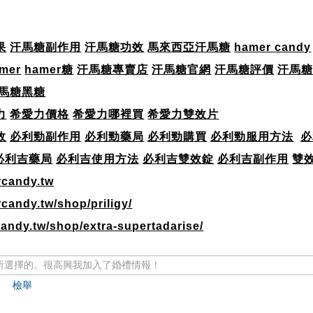
光
果
汗馬糖副作用
汗馬糖功效
馬來西亞汗馬糖
hamer candy
mer
hamer糖
汗馬糖專賣店
汗馬糖官網
汗馬糖評價
汗馬
馬糖黑糖
力
希愛力價格
希愛力哪裡買
希愛力雙效片
效
必利勁副作用
必利勁藥局
必利勁購買
必利勁服用方法
必
必利吉藥局
必利吉使用方法
必利吉雙效錠
必利吉副作用
雙
rcandy.tw
candy.tw/shop/priligy/
andy.tw/shop/extra-supertadarise/
所選擇的。很高興我加入了婚禮情報！
檢舉