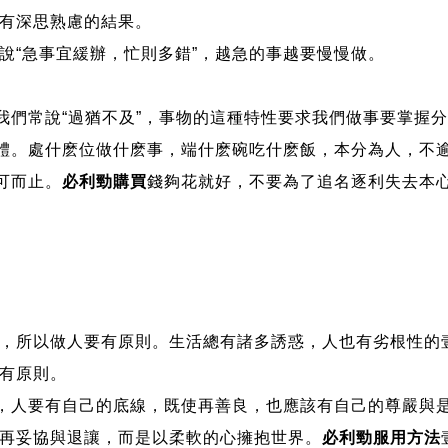
有深思熟慮的結果。
“急事宜緩辦，忙則多錯”，越急的事越要慢慢做。
們常說“過猶不及”，事物的這種特性要求我們做事要掌握
體。處什麽位做什麽事，端什麽碗吃什麽飯，本分為人，不
可而止。
必利勁購買
錢夠花就好，不要為了追名逐利失去本心
所以做人要有原則。生活總有諸多誘惑，人也有劣根性的
有原則。
，人要有自己的底線，既使再善良，也應該有自己的尊嚴與
妥協與退讓，而是以柔軟的心擁抱世界。
必利勁服用方法