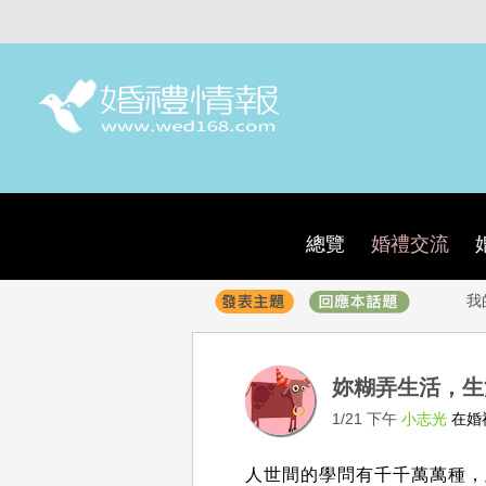
總覽
婚禮交流
我
妳糊弄生活，
1/21 下午
小志光
在婚
人世間的學問有千千萬萬種，