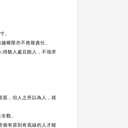
分寸。
逾越權限亦不推脫責任。
;得饒人處且饒人，不強求
壹面，但人之所以為人，就
是非觀。
壹個有原則有底線的人才能