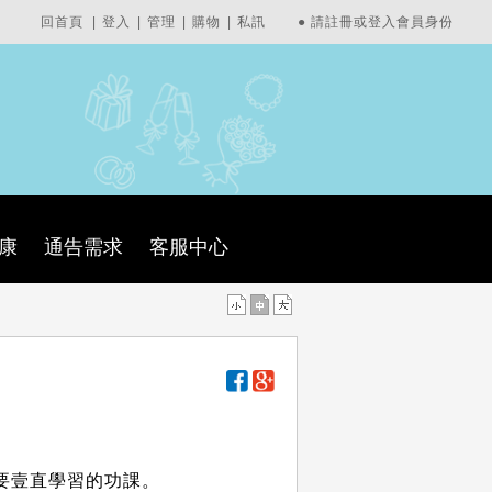
回首頁
|
登入
|
管理
|
購物
|
私訊
●
請註冊或登入會員身份
康
通告需求
客服中心
要壹直學習的功課。