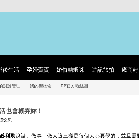
婚後生活
孕婦寶寶
婚俗囍蝦咪
遊記旅拍
廠商好
的討論管理
我的禮物盒
FB官方粉絲團
生活也會糊弄妳！
禮交流
必利勁
說話、做事、做人這三樣是每個人都要學的，並且需