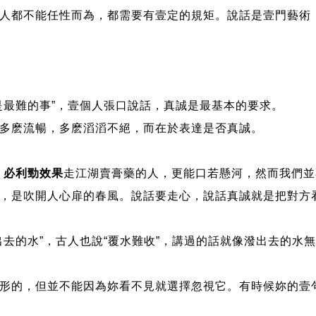
都不能任性而為，都需要有壹定的規矩。說話是壹門藝術
最難的事”，壹個人張口說話，真誠是最基本的要求。
麽流暢，多麽滔滔不絕，而在於表達是否真誠。
，
必利勁效果
走江湖賣膏藥的人，更能口若懸河，然而我們並
是吹開人心扉的春風。說話要走心，說話真誠就是把對方
的水”，古人也說“覆水難收”，講過的話就像潑出去的水
的，但並不能因為妳看不見就選擇忽視它。有時候妳的壹