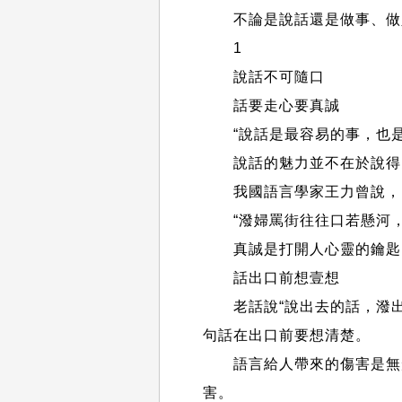
不論是說話還是做事、做人
1
說話不可隨口
話要走心要真誠
“說話是最容易的事，也是
說話的魅力並不在於說得多
我國語言學家王力曾說，
“潑婦罵街往往口若懸河
真誠是打開人心靈的鑰匙，
話出口前想壹想
老話說“說出去的話，潑出去
句話在出口前要想清楚。
語言給人帶來的傷害是無形
害。