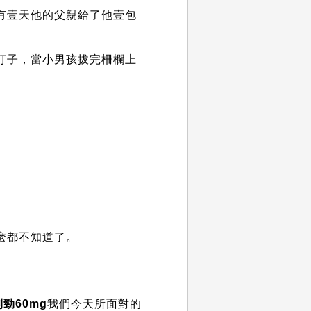
有壹天他的父親給了他壹包
釘子，當小男孩拔完柵欄上
麽都不知道了。
勁60mg
我們今天所面對的