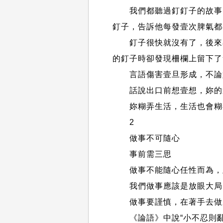
我們都聽過釘釘子的故事：
釘子，告訴他每發壹次脾氣都
釘子很快就沒有了，後來小
的釘子時卻發現柵欄上留下了
言語傷害壹旦形成，不論妳
話說出口前想壹想，妳的這
妳糊弄生活，生活也會糊
2
做事不可隨心
事前需三思
做事不能隨心任性而為，
我們做事應該是放眼大局、
做事要謹慎，在著手去做
《論語》中說“小不忍則亂