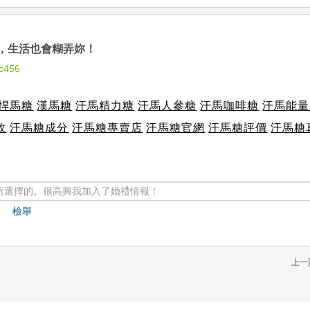
，生活也會糊弄妳！
c456
悍馬糖
漢馬糖
汗馬精力糖
汗馬人參糖
汗馬咖啡糖
汗馬能量
效
汗馬糖成分
汗馬糖專賣店
汗馬糖官網
汗馬糖評價
汗馬糖
所選擇的。很高興我加入了婚禮情報！
檢舉
上一