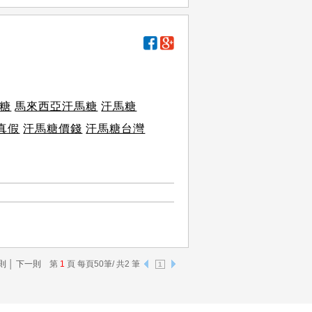
糖
馬來西亞汗馬糖
汗馬糖
真假
汗馬糖價錢
汗馬糖台灣
則
│
下一則
第
1
頁 每頁50筆/ 共2 筆
1