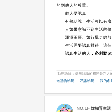
的到他人的尊重。
做人要認真
有句話說：生活可以有底線
人如果意識不到生活的價值
渾渾噩噩、如行屍走肉般的
生活需要認真對待，這個世
認真生活的人，
必利勁pt
動態語錄：毫無經驗的初戀是迷人
送禮物給我
私訊給我
我的名
NO.1F
妳糊弄生活