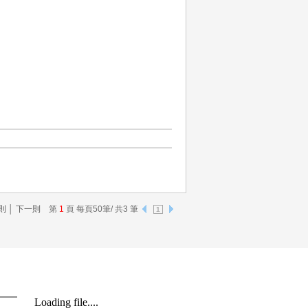
則
│
下一則
第
1
頁 每頁50筆/ 共3 筆
1