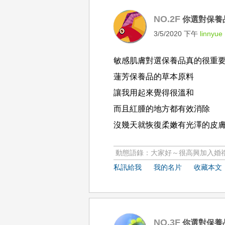
NO.2F
你選對保養
3/5/2020 下午
linnyue
敏感肌膚對選保養品真的很重要
蓮芳保養品的草本原料
讓我用起來覺得很溫和
而且紅腫的地方都有效消除
沒幾天就恢復柔嫩有光澤的皮
動態語錄：大家好～很高興加入婚禮
私訊給我
我的名片
收藏本文
NO.3F
你選對保養