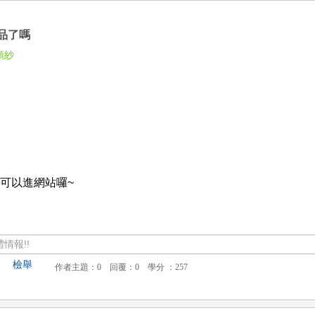
品了嗎
頭紗
我就可以進網站囉~
情報!!
檢舉