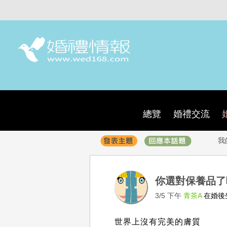
總覽
婚禮交流
我
你選對保養品
3/5 下午
青茶A
在婚後
世界上沒有完美的膚質