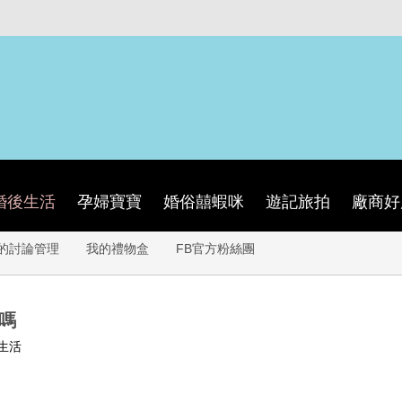
婚後生活
孕婦寶寶
婚俗囍蝦咪
遊記旅拍
廠商好
的討論管理
我的禮物盒
FB官方粉絲團
了嗎
生活