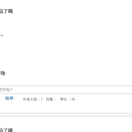
品了嗎
~
膚嚕
情報!!
檢舉
品了嗎