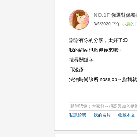
NO.1F
你選對保養
3/5/2020 下午
小鹿的
謝謝有你的分享，太好了:D
我的網站也歡迎你來哦~
搜尋關鍵字
邱浚彥
法泊時尚診所 nosejob ~ 點
動態語錄：大家好～很高興加入婚禮
私訊給我
我的名片
收藏本文