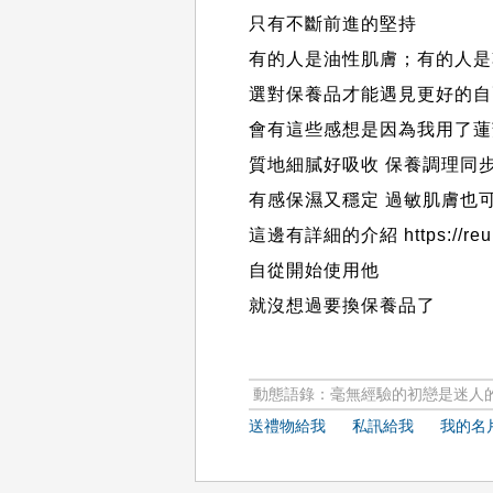
只有不斷前進的堅持
有的人是油性肌膚；有的人是
選對保養品才能遇見更好的自
會有這些感想是因為我用了蓮
質地細膩好吸收 保養調理同
有感保濕又穩定 過敏肌膚也
這邊有詳細的介紹
https://re
自從開始使用他
就沒想過要換保養品了
動態語錄：毫無經驗的初戀是迷人
送禮物給我
私訊給我
我的名