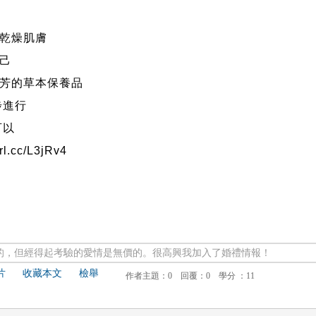
乾燥肌膚
己
芳的草本保養品
步進行
可以
url.cc/L3jRv4
的，但經得起考驗的愛情是無價的。很高興我加入了婚禮情報！
片
收藏本文
檢舉