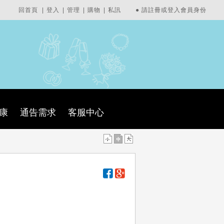
回首頁
|
登入
|
管理
|
購物
|
私訊
●
請註冊或登入會員身份
康
通告需求
客服中心