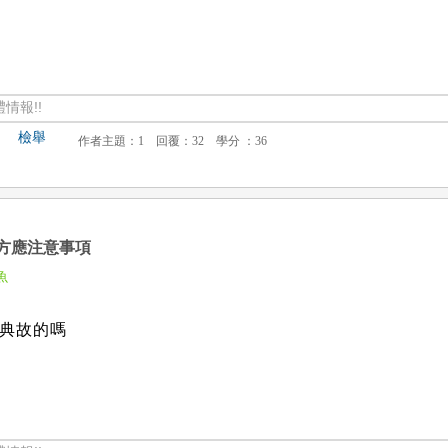
情報!!
檢舉
方應注意事項
魚
典故的嗎