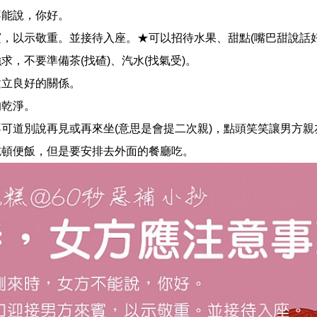
不能說，你好。
，以示敬重。並接待入座。★可以招待水果、甜點(嘴巴甜說話
，不要準備茶(找碴)、汽水(找氣受)。
建立良好的關係。
的乾淨。
可道別說再見或再來坐(意思是會提二次親)，點頭笑笑讓男方親
吃頓便飯，但是要安排去外面的餐廳吃。