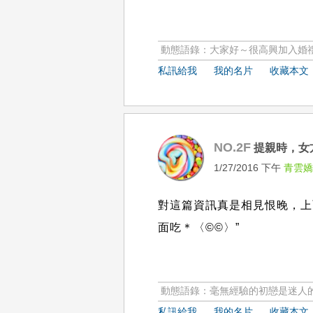
動態語錄：大家好～很高興加入婚禮
私訊給我
我的名片
收藏本文
NO.2F
提親時，女
1/27/2016 下午
青雲
對這篇資訊真是相見恨晚，上
面吃＊〈©©〉”
動態語錄：毫無經驗的初戀是迷人
私訊給我
我的名片
收藏本文