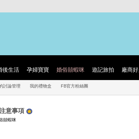
婚後生活
孕婦寶寶
婚俗囍蝦咪
遊記旅拍
廠商好
的討論管理
我的禮物盒
FB官方粉絲團
應注意事項
俗囍蝦咪