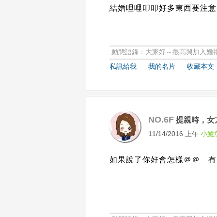
結婚哩哩叩叩好多東西要注意
動態語錄：大家好～很高興加入婚禮
私訊給我
我的名片
收藏本文
NO.6F
提親時，女
11/14/2016 上午
小鱸
如果說了你好會怎樣＠＠ 有