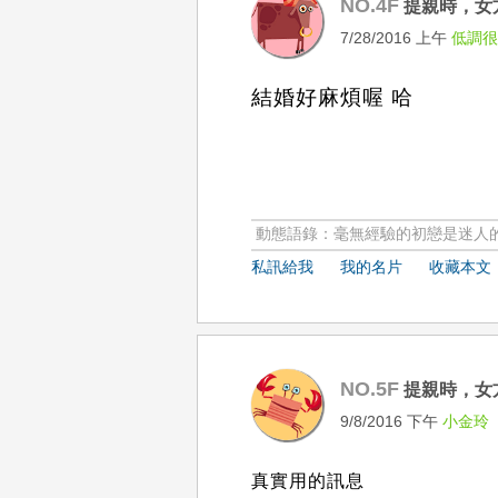
NO.4F
提親時，女
7/28/2016 上午
低調
結婚好麻煩喔 哈
動態語錄：毫無經驗的初戀是迷人
私訊給我
我的名片
收藏本文
NO.5F
提親時，女
9/8/2016 下午
小金玲
真實用的訊息