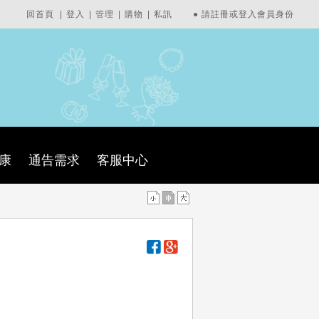
回首頁
|
登入
|
管理
|
購物
|
私訊
●
請註冊或登入會員身份
康
通告需求
客服中心