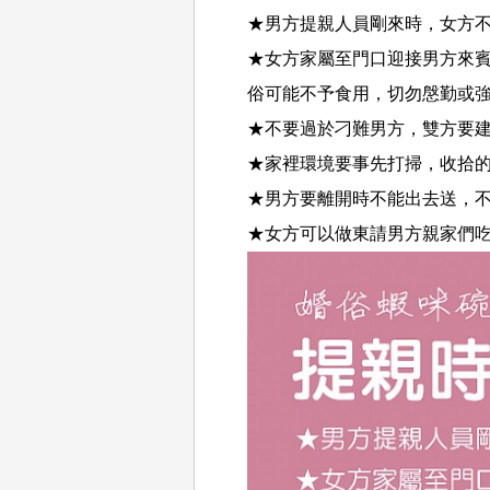
★男方提親人員剛來時，女方
★女方家屬至門口迎接男方來賓
俗可能不予食用，切勿慇勤或強求
★不要過於刁難男方，雙方要
★家裡環境要事先打掃，收拾
★男方要離開時不能出去送，不
★女方可以做東請男方親家們