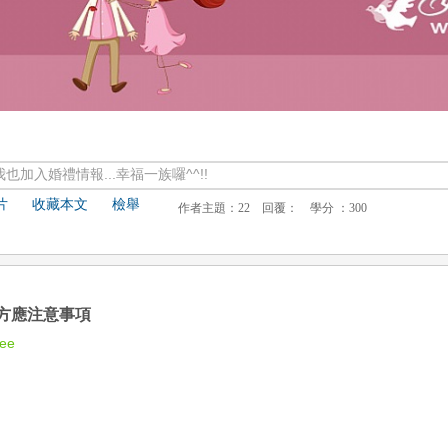
加入婚禮情報...幸福一族囉^^!!
片
收藏本文
檢舉
方應注意事項
bee