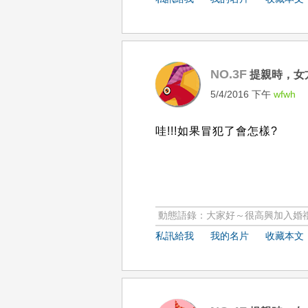
NO.3F
提親時，女
5/4/2016 下午
wfwh
哇!!!如果冒犯了會怎樣?
動態語錄：大家好～很高興加入婚禮
私訊給我
我的名片
收藏本文