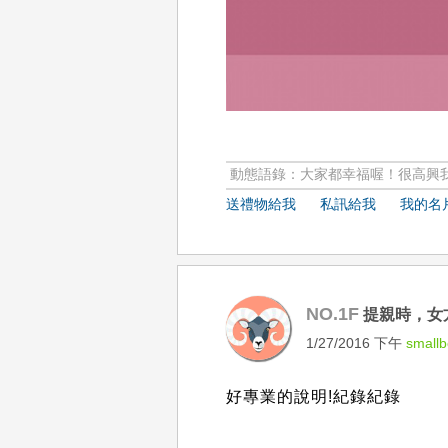
動態語錄：大家都幸福喔！很高興我也
送禮物給我
私訊給我
我的名
NO.1F
提親時，女
1/27/2016 下午
small
好專業的說明!紀錄紀錄