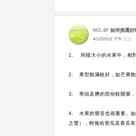
NO.4F
如何挑選好
4/12/2012 下午
江江
1. 同樣大小的水果中，相
2. 果型飽滿較好，如芒果
3. 蒂頭及臍的部份較開展
4. 水果的聲音也很重要。
之聲）；輕搖哈密瓜及香瓜有