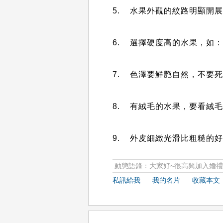
5. 水果外觀的紋路明顯開
6. 選擇硬度高的水果，如
7. 色澤要鮮艷自然，不要
8. 有絨毛的水果，要看絨
9. 外皮細緻光滑比粗糙的
動態語錄：大家好~很高興加入婚禮情
私訊給我
我的名片
收藏本文