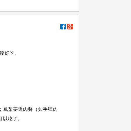
比較好吃。
；鳳梨要選肉聲（如手彈肉
可以吃了。