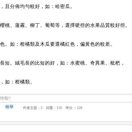
展，且分佈均勻較好，如：哈密瓜。
：櫻桃、蓮霧、柳丁、葡萄等，選擇硬些的水果品質較好些。
死色。如：柑橘類及木瓜要選橘紅色，偏黃色的較差。
毛長短。絨毛長的比短的好，如：水蜜桃、奇異果、枇杷 。
好，如：柑橘類。
報!!
檢舉