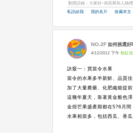
動態語錄：大家好~很高興加入婚禮情
私訊給我
我的名片
收藏本文
NO.2F
如何挑選好
4/12/2012 下午
粉紅
訣竅一：買當令水果
當令的水果多半新鮮、品質佳
加了大量農藥、化肥纔能提前
這幾年夏天，靠著黃金般色澤
金煌芒果盛產期都在5?6月
水果相當多，包括西瓜、香瓜