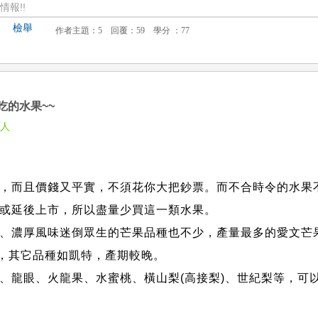
報!!
檢舉
吃的水果~~
佳人
，而且價錢又平實，不須花你大把鈔票。而不合時令的水果
或延後上市，所以盡量少買這一類水果。
、濃厚風味迷倒眾生的芒果品種也不少，產量最多的愛文芒
間，其它品種如凱特，產期較晚。
、龍眼、火龍果、水蜜桃、橫山梨(高接梨)、世紀梨等，可