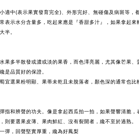
小適中(表示果實發育完全)、外形完好、無碰傷及病斑等，
常表示水分含量多，吃起來應是『香甜多汁』，如果拿起來
大半。
水果多半散發或濃或淡的果香，而色澤亮麗，尤其像芒果、
纔是品質好的保證。
萄宜選果粉明顯、果蒂未乾且未脫落者，顏色深的通常也比
彈指和辨聲的功夫。像是拿起西瓜拍一拍，如果聲響清脆，
，則要選果皮薄、果肉鮮紅、沒有裂開者，纔不至於過熟。
一彈，回聲堅實厚重，纔為好鳳梨