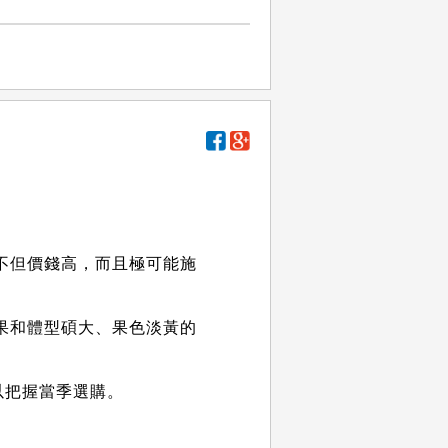
不但價錢高，而且極可能施
果和體型碩大、果色淡黃的
以把握當季選購。