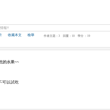
報!!
片
收藏本文
檢舉
吃的水果~~
不可以試吃