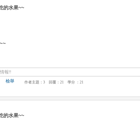
吃的水果~~
i
~~
報!!
檢舉
吃的水果~~
布