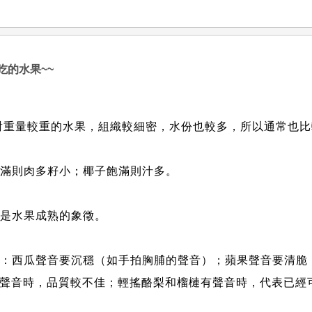
吃的水果~~
對重量較重的水果，組織較細密，水份也較多，所以通常也
飽滿則肉多籽小；椰子飽滿則汁多。
，是水果成熟的象徵。
如：西瓜聲音要沉穩（如手拍胸脯的聲音）；蘋果聲音要清脆
聲音時，品質較不佳；輕搖酪梨和榴槤有聲音時，代表已經