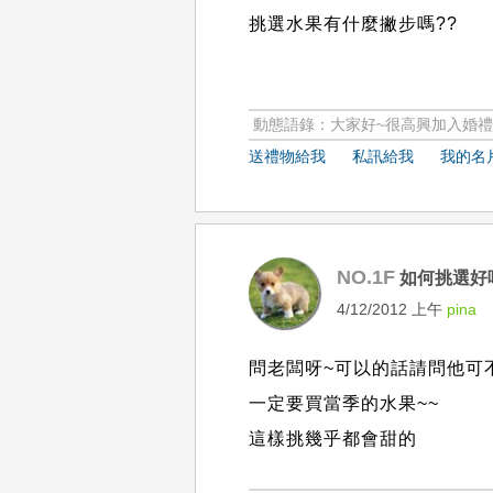
挑選水果有什麼撇步嗎??
動態語錄：大家好~很高興加入婚禮情
送禮物給我
私訊給我
我的名
NO.1F
如何挑選好
4/12/2012 上午
pina
問老闆呀~可以的話請問他可
一定要買當季的水果~~
這樣挑幾乎都會甜的