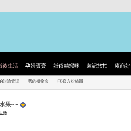
婚後生活
孕婦寶寶
婚俗囍蝦咪
遊記旅拍
廠商好
的討論管理
我的禮物盒
FB官方粉絲團
水果~~
生活