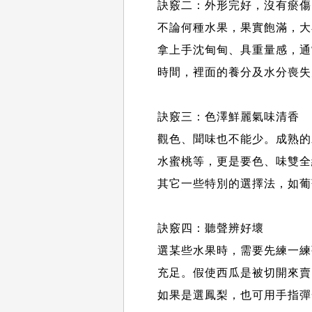
訣竅二：外形完好，沒有瘀傷
不論何種水果，果實飽滿，大
拿上手沈甸甸、具重量感，通
時間，裡面的養分及水分喪失
訣竅三：色澤鮮麗氣味清香
觀色、聞味也不能少。成熟的
水蜜桃等，更是要色、味雙全
其它一些特別的選擇法，如葡
訣竅四：聽聲辨好壞
選某些水果時，需要先練一練
充足。假使西瓜是被切開來賣
如果是選鳳梨，也可用手指彈