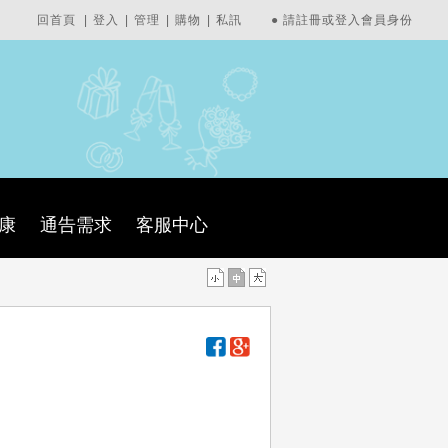
回首頁
|
登入
|
管理
|
購物
|
私訊
●
請註冊或登入會員身份
康
通告需求
客服中心