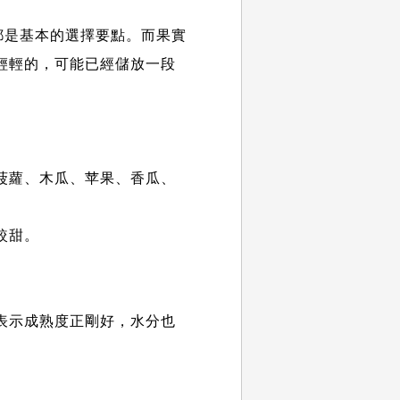
都是基本的選擇要點。而果實
輕輕的，可能已經儲放一段
菠蘿、木瓜、苹果、香瓜、
較甜。
表示成熟度正剛好，水分也