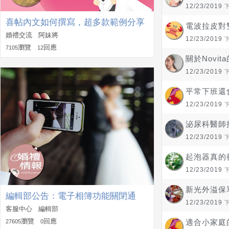
12/23/2019
喜帖內文如何撰寫，超多款範例分享
電波拉皮對
給大家一起解決困惑
婚禮交流 阿妹將
12/23/2019
瀏覽
回應
7105
12
關於Novi
12/23/2019
平常下班還
12/23/2019
泌尿科醫師
12/23/2019
起泡器真的
12/23/2019
新光外溢保單的
編輯部公告：電子相簿功能關閉通
12/23/2019
知！
客服中心 編輯部
瀏覽
回應
適合小家庭
27605
0