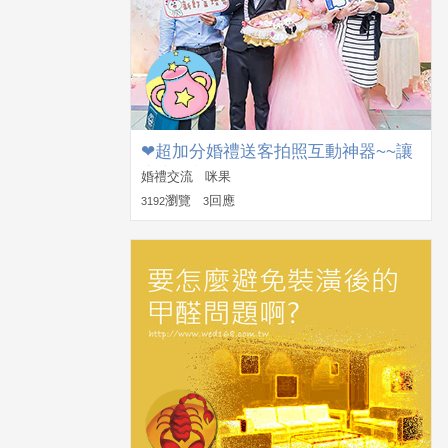
❤超加分婚禮送客拍照互動神器~~讓
賓客跟新人拍照不生硬!
婚禮交流 咪果
瀏覽
回應
3192
3