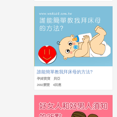
誰能簡單教我拜床母的方法?
孕婦寶寶 貝亞
瀏覽
回應
2692
4