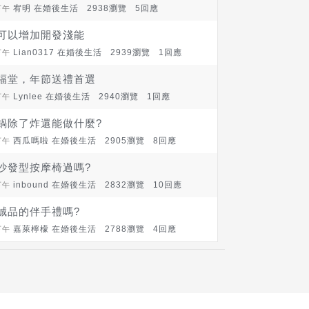
宥明 在
婚後生活
2938瀏覽 5回應
下午
可以增加開發淺能
Lian0317 在
婚後生活
2939瀏覽 1回應
下午
福堂，年節送禮首選
Lynlee 在
婚後生活
2940瀏覽 1回應
下午
鍋除了炸還能做什麼?
西瓜嗎啦 在
婚後生活
2905瀏覽 8回應
下午
沙發型按摩椅過嗎?
inbound 在
婚後生活
2832瀏覽 10回應
下午
誠品的伴手禮嗎?
嘉萊檸檬 在
婚後生活
2788瀏覽 4回應
下午