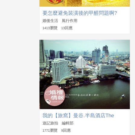
要怎麼避免裝潢後的甲醛問題啊?
婚後生活 風行作用
瀏覽
回應
1413
13
我的【旅窩】曼谷.半島酒店The
Peninsula Bangkok
遊記旅拍 編輯部
瀏覽
回應
1771
9