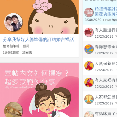
4/1/2020
編輯
16:39
婚禮情報討
回覆功能將
3/30/2020
編
14:59
有人聽過行
12/23/2019
分享我幫媒人婆準備的訂結婚吉祥話
~
婚俗囍蝦咪 凱羚
春節想帶全
瀏覽
回應
116886
27
12/23/2019
天然保養良
12/23/2019
有人家裡有
12/23/2019
大家都怎麼
12/23/2019
有媽咪買了