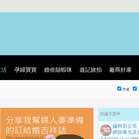
生活
孕婦寶寶
婚俗囍蝦咪
遊記旅拍
廠商好康
作者
討論主題串
編輯部公告
網路曝光及