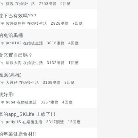
寶唲 在
婚後生活
2753瀏覽 9回應
下午
雙下巴有效嗎???
紫外線熊熊 在
婚後生活
2928瀏覽 7回應
下午
ta的免治馬桶
jah0102 在
婚後生活
3018瀏覽 4回應
下午
會充實自己嗎？
星辰大海 在
婚後生活
3132瀏覽 1回應
下午
推薦(高雄)
大圓仔 在
婚後生活
3169瀏覽 8回應
下午
很好用!
bube 在
婚後生活
3357瀏覽 4回應
下午
app_SKLife 上線了!!!
pettyHS 在
婚後生活
3317瀏覽 13回應
下午
的年菜健康食材!!