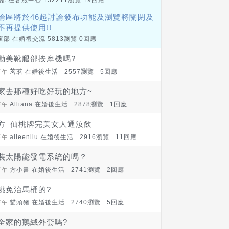
部 在
客服中心
132211瀏覽 19回應
論區將於46起討論發布功能及瀏覽將關閉及
不再提供使用!!
輯部 在
婚禮交流
5813瀏覽 0回應
動美靴腿部按摩機嗎?
茗茗 在
婚後生活
2557瀏覽 5回應
下午
家去那種好吃好玩的地方~
Alliana 在
婚後生活
2878瀏覽 1回應
下午
方_仙桃牌完美女人通汝飲
aileenliu 在
婚後生活
2916瀏覽 11回應
下午
裝太陽能發電系統的嗎？
方小書 在
婚後生活
2741瀏覽 2回應
下午
挑免治馬桶的?
貓頭豬 在
婚後生活
2740瀏覽 5回應
下午
全家的鵝絨外套嗎?