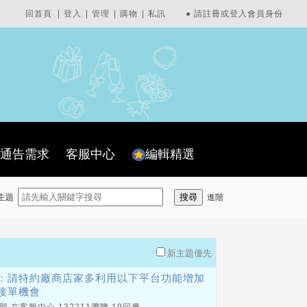
回首頁
|
登入
|
管理
|
購物
|
私訊
●
請註冊或登入會員身份
通告需求
客服中心
編輯精選
主題
進階
新主題優先
：請特約廠商店家多利用以下平台功能增加
接單機會