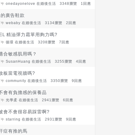
onedayonelove 在
婚後生活
3348瀏覽 1回應
下午
K的廣告鞋款
webaby 在
婚後生活
3134瀏覽 2回應
下午
ABEL 精油彈力霜單用夠力嗎?
循環 在
婚後生活
3208瀏覽 7回應
下午
適合敏感肌用嗎？
SusanHuang 在
婚後生活
3255瀏覽 4回應
下午
妝板當電視牆嗎?
community 在
婚後生活
3350瀏覽 9回應
下午
不會有負擔感的保養品
光學柔 在
婚後生活
2941瀏覽 6回應
下午
被會不會很容易踩雷啊?
starring 在
婚後生活
2931瀏覽 9回應
下午
汗症有推的馬