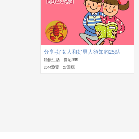
分享-好女人和好男人須知的25點
婚後生活 愛尼999
瀏覽
回應
2644
27