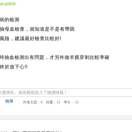
ndra0808
疾病的檢測
抽母血檢查，就知道是不是有帶因
風險，建議最好檢查比較好!
當時抽血檢測出有問題，才另外做羊膜穿刺比較準確
於放下心!!
所選擇的。很高興我加入了婚禮情報！
檢舉