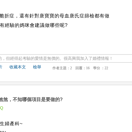
體脆折症，還有針對唐寶寶的母血唐氏症篩檢都有做
有經驗的媽咪會建議做哪些呢?
的，但經得起考驗的愛情是無價的。很高興我加入了婚禮情報！
片
收藏本文
檢舉
煞煞，不知哪個項目是要做的?
rQ
生婦產科~