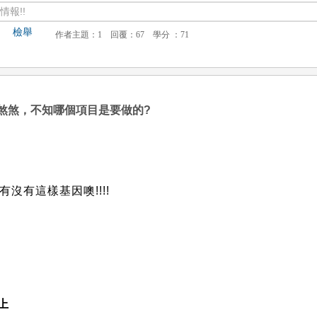
報!!
檢舉
煞煞，不知哪個項目是要做的?
沒有這樣基因噢!!!!
上