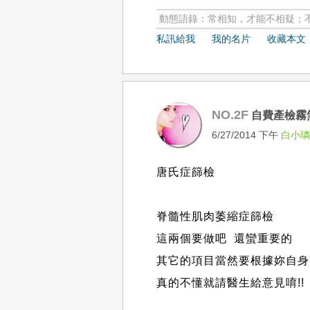
動態語錄：常相知，才能不相疑；
私訊給我
我的名片
收藏本文
NO.2F
自費產檢霧
6/27/2014 下午
白小
唐氏症篩檢
脊髓性肌肉萎縮症篩檢
這兩個要做吧 還蠻重要的
其它的項目當然要根據妳自身
真的不懂就請醫生給意見唷!!