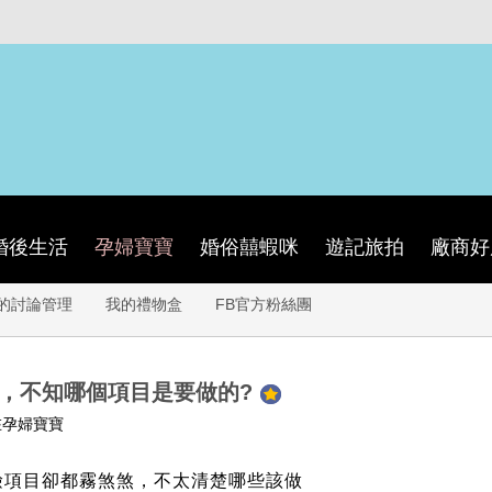
婚後生活
孕婦寶寶
婚俗囍蝦咪
遊記旅拍
廠商好
的討論管理
我的禮物盒
FB官方粉絲團
，不知哪個項目是要做的?
在孕婦寶寶
檢項目卻都霧煞煞，不太清楚哪些該做