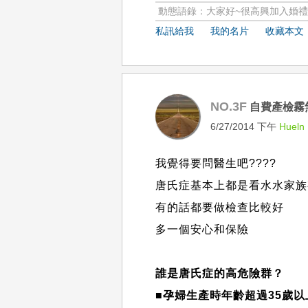
動態語錄：大家好~很高興加入婚禮情
私訊給我
我的名片
收藏本文
NO.3F
自費產檢霧
6/27/2014 下午
Hueln
我覺得要問醫生吧????
唐氏症基本上都是看水水家族有
有的話都要做檢查比較好
多一個安心和保險
誰是唐氏症的高危險群？
■孕婦生產時年齡超過35歲以