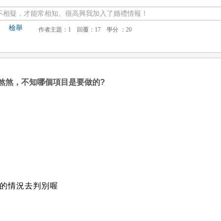
不相疑，才能常相知。很高興我加入了婚禮情報！
檢舉
煞煞，不知哪個項目是要做的?
璘
的情況去判別喔