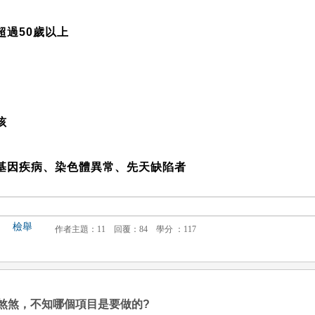
超過50歲以上
孩
基因疾病、染色體異常、先天缺陷者
檢舉
煞煞，不知哪個項目是要做的?