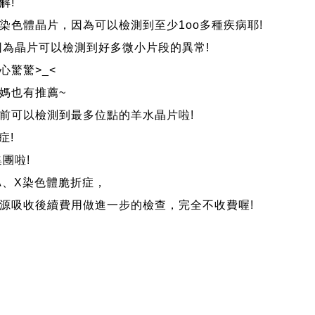
解!
染色體晶片，因為可以檢測到至少1oo多種疾病耶!
因為晶片可以檢測到好多微小片段的異常!
心驚驚>_<
媽也有推薦~
前可以檢測到最多位點的羊水晶片啦!
症!
團啦!
A、X染色體脆折症，
源吸收後續費用做進一步的檢查，完全不收費喔!