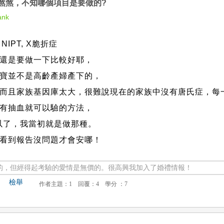
煞煞，不知哪個項目是要做的?
tank
IPT, X脆折症
還是要做一下比較好耶，
寶並不是高齡產婦產下的，
而且家族基因庫太大，很難說現在的家族中沒有唐氏症，每
有抽血就可以驗的方法，
可以了，我當初就是做那種。
看到報告沒問題才會安哪！
的，但經得起考驗的愛情是無價的。很高興我加入了婚禮情報！
檢舉