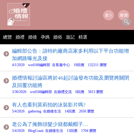
總覽
婚禮
婚後
孕媽
婚俗
遊記
精選
編輯部公告：請特約廠商店家多利用以下平台功能增
加網路曝光及接
4/1/2020 wed168編輯部 在客服中心 19回應 132211 瀏覽
婚禮情報討論區將於46起討論發布功能及瀏覽將關閉
及回覆功能將
3/30/2020 wed168編輯部 在婚禮交流 0回應 5813 瀏覽
有人也看到莫莉拍的泳裝影片嗎?
5/4/2026 gathering 在婚後生活 14回應 2650 瀏覽
老公為了掩飾頭髮少就都戴帽子…
5/4/2026 BlogCrazii 在婚後生活 13回應 1704 瀏覽