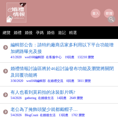
總覽
婚禮
婚後
孕媽
婚俗
遊記
精選
編輯部公告：請特約廠商店家多利用以下平台功能增
加網路曝光及接
4/1/2020 wed168編輯部 在客服中心 19回應 132210 瀏覽
婚禮情報討論區將於46起討論發布功能及瀏覽將關閉
及回覆功能將
3/30/2020 wed168編輯部 在婚禮交流 0回應 5811 瀏覽
有人也看到莫莉拍的泳裝影片嗎?
5/4/2026 gathering 在婚後生活 14回應 2649 瀏覽
老公為了掩飾頭髮少就都戴帽子…
5/4/2026 BlogCrazii 在婚後生活 13回應 1702 瀏覽