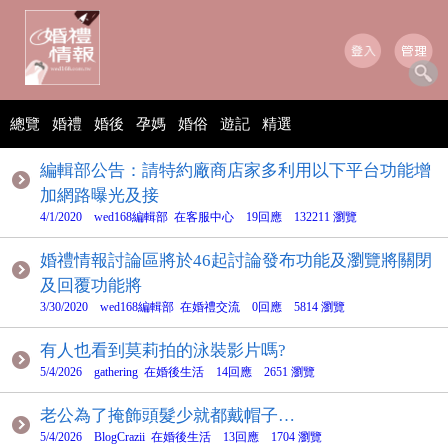
總覽
婚禮
婚後
孕媽
婚俗
遊記
精選
編輯部公告：請特約廠商店家多利用以下平台功能增
加網路曝光及接
4/1/2020 wed168編輯部 在客服中心 19回應 132211 瀏覽
婚禮情報討論區將於46起討論發布功能及瀏覽將關閉
及回覆功能將
3/30/2020 wed168編輯部 在婚禮交流 0回應 5814 瀏覽
有人也看到莫莉拍的泳裝影片嗎?
5/4/2026 gathering 在婚後生活 14回應 2651 瀏覽
老公為了掩飾頭髮少就都戴帽子…
5/4/2026 BlogCrazii 在婚後生活 13回應 1704 瀏覽