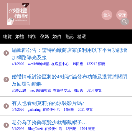
總覽
婚禮
婚後
孕媽
婚俗
遊記
精選
編輯部公告：請特約廠商店家多利用以下平台功能增
加網路曝光及接
4/1/2020 wed168編輯部 在客服中心 19回應 132212 瀏覽
婚禮情報討論區將於46起討論發布功能及瀏覽將關閉
及回覆功能將
3/30/2020 wed168編輯部 在婚禮交流 0回應 5814 瀏覽
有人也看到莫莉拍的泳裝影片嗎?
5/4/2026 gathering 在婚後生活 14回應 2651 瀏覽
老公為了掩飾頭髮少就都戴帽子…
5/4/2026 BlogCrazii 在婚後生活 13回應 1704 瀏覽