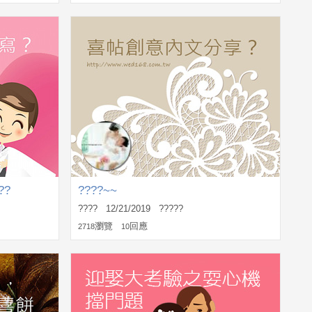
??
????~~
???? 12/21/2019 ?????
瀏覽
回應
2718
10