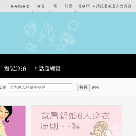
��鮋�㚚
�蒈
蝞
鞈潛
蝘�閮
●
請註冊或登入會員身
|
|
|
|
�
��
∠�
�
�
份
遊記旅拍
回話題總覽
回覆
進階