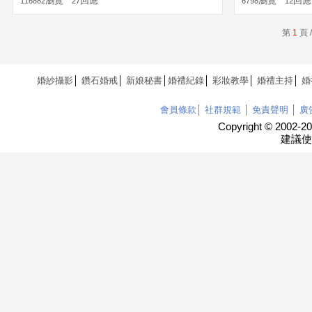
瀏覽
回應
瀏覽
回應
116882
27
6798
12
第
1
頁
婚紗攝影
│
鑽石婚戒
│
新娘秘書
│
婚禮紀錄
│
彩妝教學
│
婚禮主持
│
婚
會員條款
│
社群規範
│
免責聲明
│
廣
Copyright © 2002
建議使用